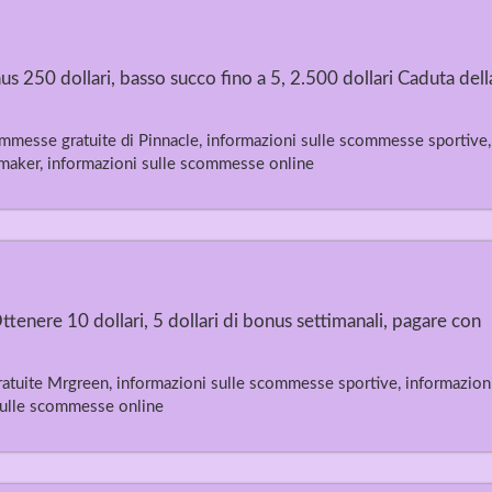
s 250 dollari, basso succo fino a 5, 2.500 dollari Caduta dell
ommesse gratuite di Pinnacle, informazioni sulle scommesse sportive,
maker, informazioni sulle scommesse online
nere 10 dollari, 5 dollari di bonus settimanali, pagare con
atuite Mrgreen, informazioni sulle scommesse sportive, informazion
sulle scommesse online