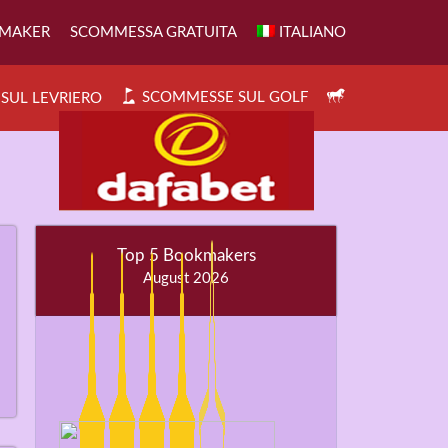
KMAKER
SCOMMESSA GRATUITA
ITALIANO
SCOMMESSE SUL GOLF
SCOMMESSE S
SUL LEVRIERO
Top 5 Bookmakers
August 2026