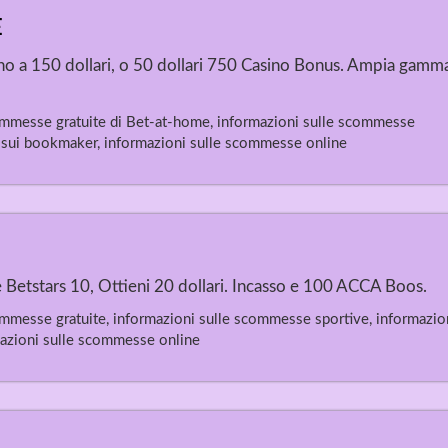
E
o a 150 dollari, o 50 dollari 750 Casino Bonus. Ampia gamm
ommesse gratuite di Bet-at-home, informazioni sulle scommesse
i sui bookmaker, informazioni sulle scommesse online
Betstars 10, Ottieni 20 dollari. Incasso e 100 ACCA Boos.
ommesse gratuite, informazioni sulle scommesse sportive, informazio
azioni sulle scommesse online