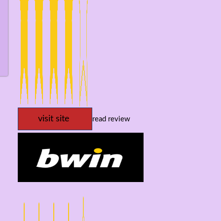
visit site
read review