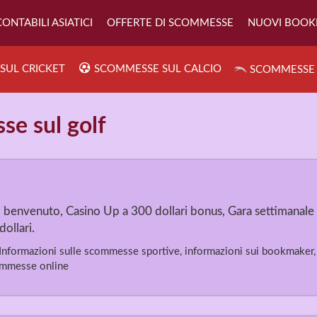
CONTABILI ASIATICI
OFFERTE DI SCOMMESSE
NUOVI BOO
SUL CRICKET
SCOMMESSE SUL CALCIO
SCOMMESSE 
se sul golf
benvenuto, Casino Up a 300 dollari bonus, Gara settimanale
ollari.
 Informazioni sulle scommesse sportive, informazioni sui bookmaker,
ommesse online