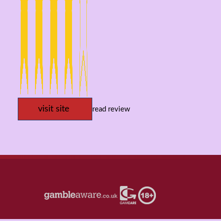
visit site
read review