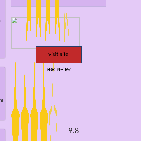
a
visit site
read review
ni
9.8