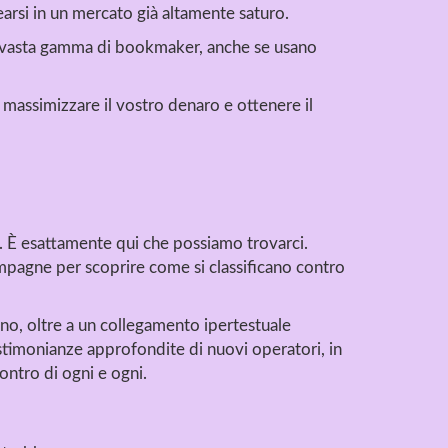
earsi in un mercato già altamente saturo.
una vasta gamma di bookmaker, anche se usano
massimizzare il vostro denaro e ottenere il
o. È esattamente qui che possiamo trovarci.
ampagne per scoprire come si classificano contro
ono, oltre a un collegamento ipertestuale
estimonianze approfondite di nuovi operatori, in
ontro di ogni e ogni.