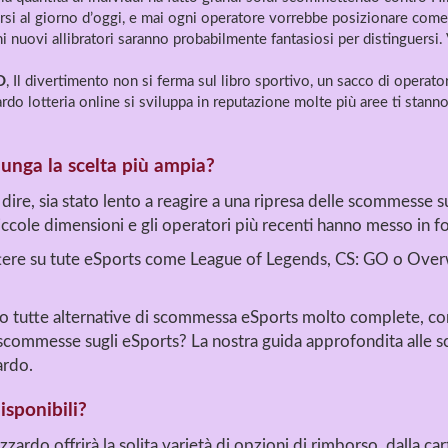
uersi al giorno d’oggi, e mai ogni operatore vorrebbe posizionare co
 nuovi allibratori saranno probabilmente fantasiosi per distinguersi. V
O
, Il divertimento non si ferma sul libro sportivo, un sacco di operato
o lotteria online si sviluppa in reputazione molte più aree ti stanno
lunga la scelta più ampia?
ire, sia stato lento a reagire a una ripresa delle scommesse 
ccole dimensioni e gli operatori più recenti hanno messo in for
ere su tute eSports come League of Legends, CS: GO o Overwa
tutte alternative di scommessa eSports molto complete, co
le scommesse sugli eSports? La nostra guida approfondita alle 
ardo.
isponibili?
zardo offrirà la solita varietà di opzioni di rimborso, dalla car