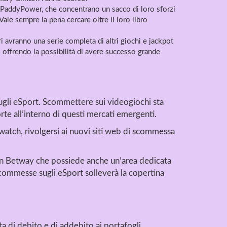
mePaddyPower, che concentrano un sacco di loro sforzi
ale sempre la pena cercare oltre il loro libro
ri avranno una serie completa di altri giochi e jackpot
 offrendo la possibilità di avere successo grande
sugli eSport. Scommettere sui videogiochi sta
te all’interno di questi mercati emergenti.
tch, rivolgersi ai nuovi siti web di scommessa
n Betway che possiede anche un’area dedicata
scommesse sugli eSport solleverà la copertina
ta di debito e di addebito ai portafogli