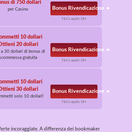
nus di 750 dollari
Bonus Rivendicazione
per Casino
T&Cs apply 18+
ommetti 10 dollari
Ottieni 20 dollari
Bonus Rivendicazione
 a 30 dollari di bonus di
scommessa gratuita
T&Cs apply 18+
ommetti 10 dollari
Ottieni 30 dollari
Bonus Rivendicazione
mmetti solo 10 dollari!
T&Cs apply 18+
fferte incoraggiate. A differenza dei bookmaker