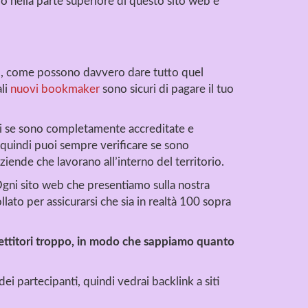
lo nella parte superiore di questo sito web è
ato, come possono davvero dare tutto quel
li
nuovi bookmaker
sono sicuri di pagare il tuo
ai se sono completamente accreditate e
quindi puoi sempre verificare se sono
ende che lavorano all’interno del territorio.
Ogni sito web che presentiamo sulla nostra
ato per assicurarsi che sia in realtà 100 sopra
ettitori troppo, in modo che sappiamo quanto
i partecipanti, quindi vedrai backlink a siti