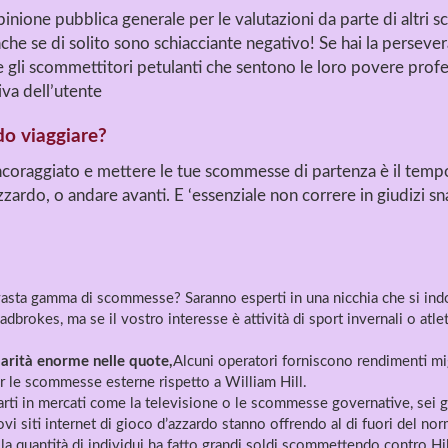
nione pubblica generale per le valutazioni da parte di altri sc
che se di solito sono schiacciante negativo! Se hai la persever
, e gli scommettitori petulanti che sentono le loro povere prof
va dell’utente
o viaggiare?
coraggiato e mettere le tue scommesse di partenza è il tempo 
zardo, o andare avanti. E ‘essenziale non correre in giudizi sn
 vasta gamma di scommesse? Saranno esperti in una nicchia che si indo
rokes, ma se il vostro interesse è attività di sport invernali o atlet
rità enorme nelle quote,
Alcuni operatori forniscono rendimenti mig
le scommesse esterne rispetto a William Hill.
ttarti in mercati come la televisione o le scommesse governative, sei
ovi siti internet di gioco d’azzardo stanno offrendo al di fuori del no
 quantità di individui ha fatto grandi soldi scommettendo contro Hil