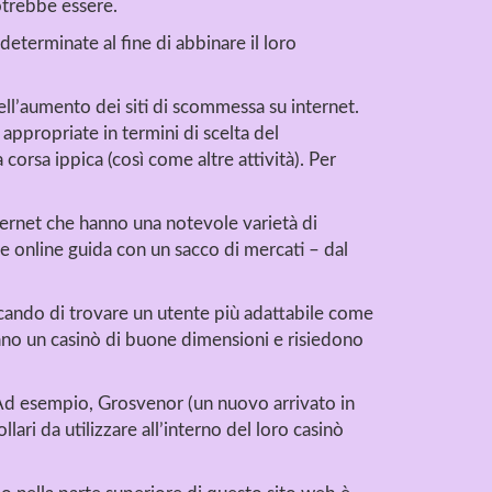
otrebbe essere.
determinate al fine di abbinare il loro
ll’aumento dei siti di scommessa su internet.
appropriate in termini di scelta del
 corsa ippica (così come altre attività). Per
internet che hanno una notevole varietà di
ive online guida con un sacco di mercati – dal
ercando di trovare un utente più adattabile come
ano un casinò di buone dimensioni e risiedono
. Ad esempio, Grosvenor (un nuovo arrivato in
lari da utilizzare all’interno del loro casinò