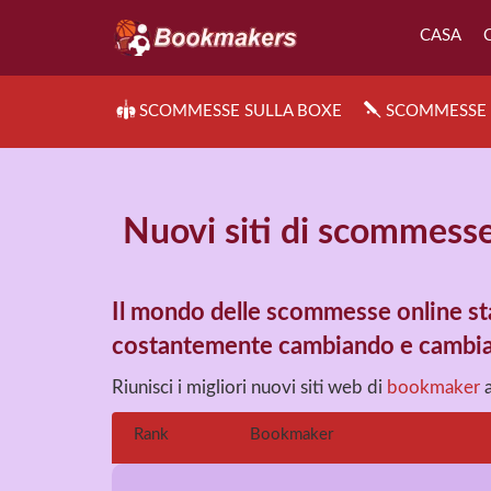
CASA
SCOMMESSE SULLA BOXE
SCOMMESSE 
Nuovi siti di scommess
Il mondo delle scommesse online s
costantemente cambiando e cambiando
Riunisci i migliori nuovi siti web di
bookmaker
a
Rank
Bookmaker