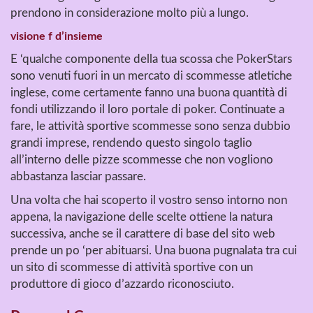
prendono in considerazione molto più a lungo.
visione f d’insieme
E ‘qualche componente della tua scossa che PokerStars
sono venuti fuori in un mercato di scommesse atletiche
inglese, come certamente fanno una buona quantità di
fondi utilizzando il loro portale di poker. Continuate a
fare, le attività sportive scommesse sono senza dubbio
grandi imprese, rendendo questo singolo taglio
all’interno delle pizze scommesse che non vogliono
abbastanza lasciar passare.
Una volta che hai scoperto il vostro senso intorno non
appena, la navigazione delle scelte ottiene la natura
successiva, anche se il carattere di base del sito web
prende un po ‘per abituarsi. Una buona pugnalata tra cui
un sito di scommesse di attività sportive con un
produttore di gioco d’azzardo riconosciuto.