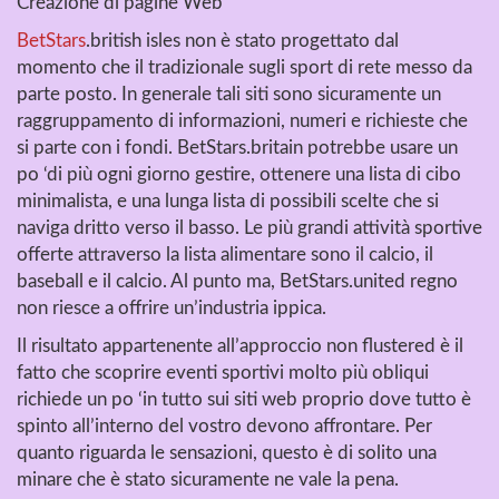
Creazione di pagine Web
BetStars
.british isles non è stato progettato dal
momento che il tradizionale sugli sport di rete messo da
parte posto. In generale tali siti sono sicuramente un
raggruppamento di informazioni, numeri e richieste che
si parte con i fondi. BetStars.britain potrebbe usare un
po ‘di più ogni giorno gestire, ottenere una lista di cibo
minimalista, e una lunga lista di possibili scelte che si
naviga dritto verso il basso. Le più grandi attività sportive
offerte attraverso la lista alimentare sono il calcio, il
baseball e il calcio. Al punto ma, BetStars.united regno
non riesce a offrire un’industria ippica.
Il risultato appartenente all’approccio non flustered è il
fatto che scoprire eventi sportivi molto più obliqui
richiede un po ‘in tutto sui siti web proprio dove tutto è
spinto all’interno del vostro devono affrontare. Per
quanto riguarda le sensazioni, questo è di solito una
minare che è stato sicuramente ne vale la pena.