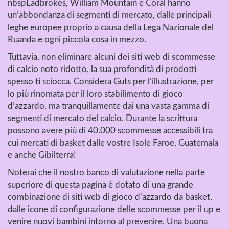
nbspLadbrokes, William Mountain e Coral hanno
un’abbondanza di segmenti di mercato, dalle principali
leghe europee proprio a causa della Lega Nazionale del
Ruanda e ogni piccola cosa in mezzo.
Tuttavia, non eliminare alcuni dei siti web di scommesse
di calcio noto ridotto, la sua profondità di prodotti
spesso ti sciocca. Considera Guts per l’illustrazione, per
lo più rinomata per il loro stabilimento di gioco
d’azzardo, ma tranquillamente dai una vasta gamma di
segmenti di mercato del calcio. Durante la scrittura
possono avere più di 40.000 scommesse accessibili tra
cui mercati di basket dalle vostre Isole Faroe, Guatemala
e anche Gibilterra!
Noterai che il nostro banco di valutazione nella parte
superiore di questa pagina è dotato di una grande
combinazione di siti web di gioco d’azzardo da basket,
dalle icone di configurazione delle scommesse per il up e
venire nuovi bambini intorno al prevenire. Una buona