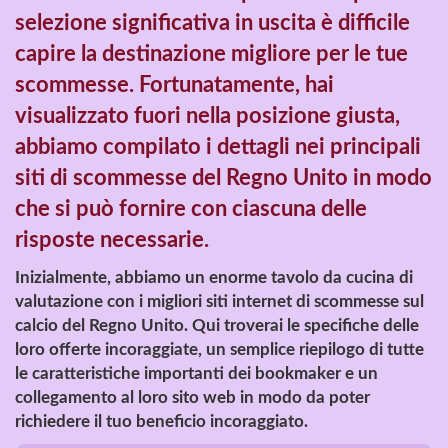
selezione significativa in uscita è difficile
capire la destinazione migliore per le tue
scommesse. Fortunatamente, hai
visualizzato fuori nella posizione giusta,
abbiamo compilato i dettagli nei principali
siti di scommesse del Regno Unito in modo
che si può fornire con ciascuna delle
risposte necessarie.
Inizialmente, abbiamo un enorme tavolo da cucina di
valutazione con i migliori siti internet di scommesse sul
calcio del Regno Unito. Qui troverai le specifiche delle
loro offerte incoraggiate, un semplice riepilogo di tutte
le caratteristiche importanti dei bookmaker e un
collegamento al loro sito web in modo da poter
richiedere il tuo beneficio incoraggiato.