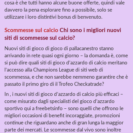
cosa è che tutti hanno alcune buone offerte, quindi vale
davvero la pena esplorare fino a possibile, solo se
utilizzare i loro distintivi bonus di benvenuto.
Scommesse sul calcio
Chi sono i migliori nuovi
siti di scommesse sul calcio?
Nuovi siti di gioco di gioco di pallacanestro stanno
arrivando in rete quasi ogni giorno – la domanda è, come
si può dire quali siti di gioco d’azzardo di calcio meritano
l’accesso alla Champions League di siti web di
scommessa, e che non sarebbe nemmeno garantire che è
passato il primo giro di il Trofeo Checkatrade?
In , i nuovi siti di gioco d’azzardo di calcio più efficaci –
come misurato dagli specialisti del gioco d’azzardo
sportivo qui a freebetsinfo – sono quelli che offrono le
migliori occasioni di benefit incoraggiate, promozioni
continue che riguardano anche di gran lunga la maggior
parte dei mercati. Le scommesse dal vivo sono inoltre