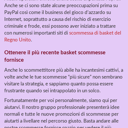
Anche se ci sono state alcune preoccupazioni prima su
PayPal così come il business del gioco d’azzardo su
Internet, soprattutto a causa del rischio di esercizio
criminale e frode, essi possono aver iniziato a trattare
con numerosi importanti siti di
scommessa di basket del
Regno Unito
.
Ottenere il più recente basket scommesse
fornisce
Anche lo scommettitore più abile ha incantesimi cattivi, a
volte anche le tue scommesse “più sicure” non sembrano
visitare la strategia, e sappiamo quanto possa essere
frustrante quando sei intrappolato in un solco.
Fortunatamente per voi personalmente, siamo qui per
aiutarvi. Il nostro gruppo professionale presenterà idee
normali e tutte le nuove promozioni di scommesse per
aiutarti a livellare nel percorso giusto. Basta andare alle
nostre scommesse fornisce spazio per vedere il più