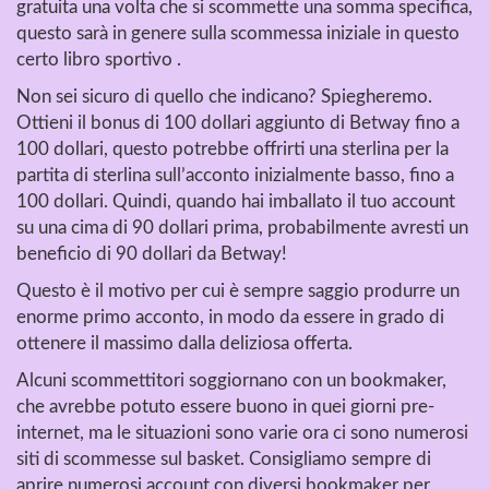
gratuita una volta che si scommette una somma specifica,
questo sarà in genere sulla scommessa iniziale in questo
certo libro sportivo .
Non sei sicuro di quello che indicano? Spiegheremo.
Ottieni il bonus di 100 dollari aggiunto di Betway fino a
100 dollari, questo potrebbe offrirti una sterlina per la
partita di sterlina sull’acconto inizialmente basso, fino a
100 dollari. Quindi, quando hai imballato il tuo account
su una cima di 90 dollari prima, probabilmente avresti un
beneficio di 90 dollari da Betway!
Questo è il motivo per cui è sempre saggio produrre un
enorme primo acconto, in modo da essere in grado di
ottenere il massimo dalla deliziosa offerta.
Alcuni scommettitori soggiornano con un bookmaker,
che avrebbe potuto essere buono in quei giorni pre-
internet, ma le situazioni sono varie ora ci sono numerosi
siti di scommesse sul basket. Consigliamo sempre di
aprire numerosi account con diversi bookmaker per