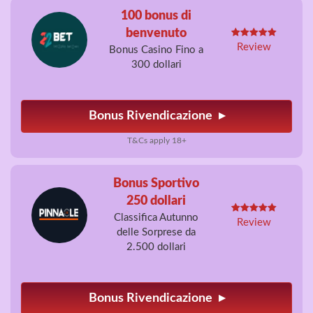
100 bonus di
benvenuto
Review
Bonus Casino Fino a
300 dollari
Bonus Rivendicazione
T&Cs apply 18+
Bonus Sportivo
250 dollari
Classifica Autunno
Review
delle Sorprese da
2.500 dollari
Bonus Rivendicazione