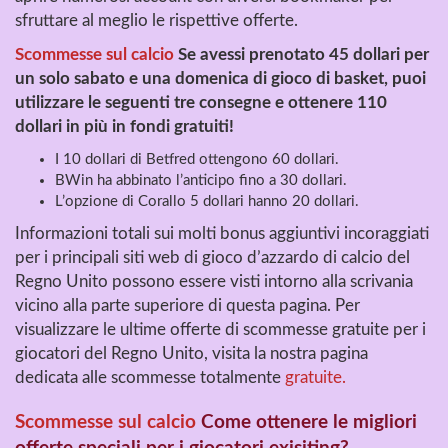
sfruttare al meglio le rispettive offerte.
Scommesse sul calcio
Se avessi prenotato 45 dollari per
un solo sabato e una domenica di gioco di basket, puoi
utilizzare le seguenti tre consegne e ottenere 110
dollari in più in fondi gratuiti!
I 10 dollari di Betfred ottengono 60 dollari.
BWin ha abbinato l’anticipo fino a 30 dollari.
L’opzione di Corallo 5 dollari hanno 20 dollari.
Informazioni totali sui molti bonus aggiuntivi incoraggiati
per i principali siti web di gioco d’azzardo di calcio del
Regno Unito possono essere visti intorno alla scrivania
vicino alla parte superiore di questa pagina. Per
visualizzare le ultime offerte di scommesse gratuite per i
giocatori del Regno Unito, visita la nostra pagina
dedicata alle scommesse totalmente
gratuite.
Scommesse sul calcio
Come ottenere le migliori