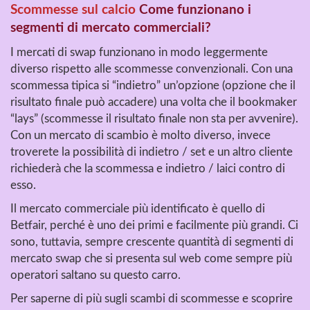
Scommesse sul calcio
Come funzionano i
segmenti di mercato commerciali?
I mercati di swap funzionano in modo leggermente
diverso rispetto alle scommesse convenzionali. Con una
scommessa tipica si “indietro” un’opzione (opzione che il
risultato finale può accadere) una volta che il bookmaker
“lays” (scommesse il risultato finale non sta per avvenire).
Con un mercato di scambio è molto diverso, invece
troverete la possibilità di indietro / set e un altro cliente
richiederà che la scommessa e indietro / laici contro di
esso.
Il mercato commerciale più identificato è quello di
Betfair, perché è uno dei primi e facilmente più grandi. Ci
sono, tuttavia, sempre crescente quantità di segmenti di
mercato swap che si presenta sul web come sempre più
operatori saltano su questo carro.
Per saperne di più sugli scambi di scommesse e scoprire