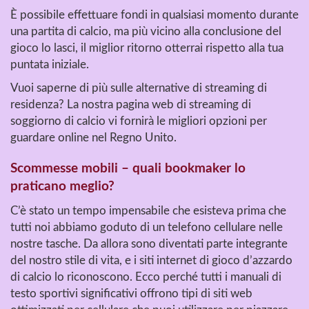
È possibile effettuare fondi in qualsiasi momento durante
una partita di calcio, ma più vicino alla conclusione del
gioco lo lasci, il miglior ritorno otterrai rispetto alla tua
puntata iniziale.
Vuoi saperne di più sulle alternative di streaming di
residenza? La nostra pagina web di streaming di
soggiorno di calcio vi fornirà le migliori opzioni per
guardare online nel Regno Unito.
Scommesse mobili – quali bookmaker lo
praticano meglio?
C’è stato un tempo impensabile che esisteva prima che
tutti noi abbiamo goduto di un telefono cellulare nelle
nostre tasche. Da allora sono diventati parte integrante
del nostro stile di vita, e i siti internet di gioco d’azzardo
di calcio lo riconoscono. Ecco perché tutti i manuali di
testo sportivi significativi offrono tipi di siti web