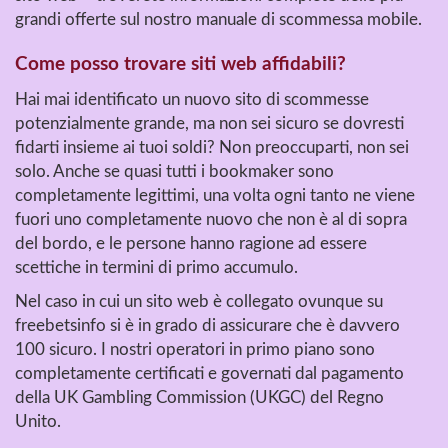
grandi offerte sul nostro manuale di scommessa mobile.
Come posso trovare siti web affidabili?
Hai mai identificato un nuovo sito di scommesse
potenzialmente grande, ma non sei sicuro se dovresti
fidarti insieme ai tuoi soldi? Non preoccuparti, non sei
solo. Anche se quasi tutti i bookmaker sono
completamente legittimi, una volta ogni tanto ne viene
fuori uno completamente nuovo che non è al di sopra
del bordo, e le persone hanno ragione ad essere
scettiche in termini di primo accumulo.
Nel caso in cui un sito web è collegato ovunque su
freebetsinfo si è in grado di assicurare che è davvero
100 sicuro. I nostri operatori in primo piano sono
completamente certificati e governati dal pagamento
della UK Gambling Commission (UKGC) del Regno
Unito.