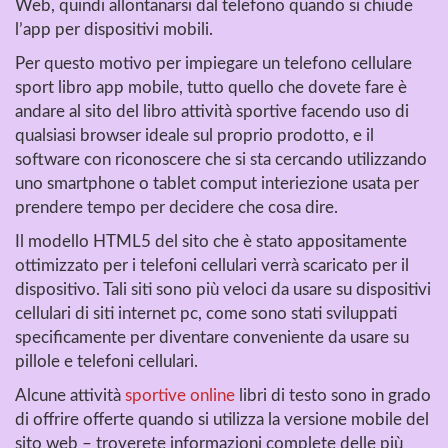
Web, quindi allontanarsi dal telefono quando si chiude
l’app per dispositivi mobili.
Per questo motivo per impiegare un telefono cellulare
sport libro app mobile, tutto quello che dovete fare è
andare al sito del libro attività sportive facendo uso di
qualsiasi browser ideale sul proprio prodotto, e il
software con riconoscere che si sta cercando utilizzando
uno smartphone o tablet comput interiezione usata per
prendere tempo per decidere che cosa dire.
Il modello HTML5 del sito che è stato appositamente
ottimizzato per i telefoni cellulari verrà scaricato per il
dispositivo. Tali siti sono più veloci da usare su dispositivi
cellulari di siti internet pc, come sono stati sviluppati
specificamente per diventare conveniente da usare su
pillole e telefoni cellulari.
Alcune attività
sportive online
libri di testo sono in grado
di offrire offerte quando si utilizza la versione mobile del
sito web – troverete informazioni complete delle più