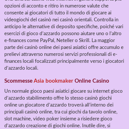
opzioni di acconto e ritiro in numerose valute che
consente ai giocatori di tutto il mondo di giocare ai
videogiochi del casinò nei casinò orientali. Controlla in
anticipo le alternative di deposito specifiche, poiché vari
esercizi di gioco d’azzardo possono aiutare uno o l’altro
e-finances come PayPal, Neteller o Skrill. La maggior
parte dei casinò online dei paesi asiatici offre accumulo e
prelievi attraverso numerosi servizi professionali di e-
finances locali focalizzati principalmente verso i giocatori
d’azzardo locali.
Scommesse
Asia bookmaker
Online Casino
Un normale gioco paesi asiatici giocare su internet gioco
d’azzardo stabilimento offre lo stesso casinò giochi
online un giocatore d’azzardo troverà all’interno dei
principali casinò online, tra cui giochi da tavolo online,
slot machine, video poker insieme a risiedere gioco
d’azzardo creazione di giochi online. Inutile dire, si