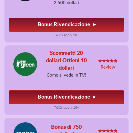
2.500 dollari
Bonus Rivendicazione
T&Cs apply 18+
Scommetti 20
dollari Ottieni 10
Review
dollari
Come si vede in TV!
Bonus Rivendicazione
T&Cs apply 18+
Bonus di 750