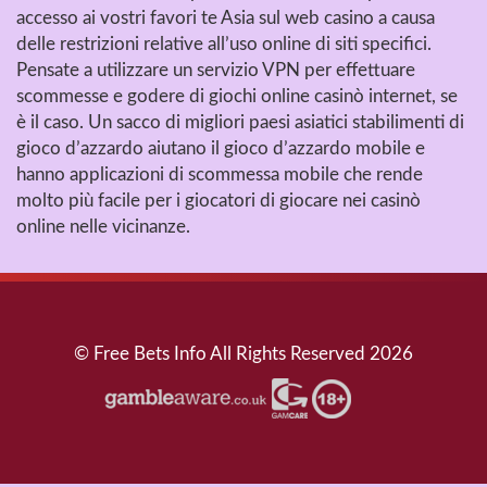
accesso ai vostri favori te Asia sul web casino a causa
delle restrizioni relative all’uso online di siti specifici.
Pensate a utilizzare un servizio VPN per effettuare
scommesse e godere di giochi online casinò internet, se
è il caso. Un sacco di migliori paesi asiatici stabilimenti di
gioco d’azzardo aiutano il gioco d’azzardo mobile e
hanno applicazioni di scommessa mobile che rende
molto più facile per i giocatori di giocare nei casinò
online nelle vicinanze.
© Free Bets Info All Rights Reserved 2026