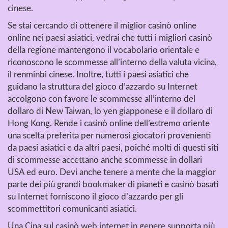
cinese.
Se stai cercando di ottenere il miglior casinò online
online nei paesi asiatici, vedrai che tutti i migliori casinò
della regione mantengono il vocabolario orientale e
riconoscono le scommesse all’interno della valuta vicina,
il renminbi cinese. Inoltre, tutti i paesi asiatici che
guidano la struttura del gioco d’azzardo su Internet
accolgono con favore le scommesse all’interno del
dollaro di New Taiwan, lo yen giapponese e il dollaro di
Hong Kong. Rende i casinò online dell’estremo oriente
una scelta preferita per numerosi giocatori provenienti
da paesi asiatici e da altri paesi, poiché molti di questi siti
di scommesse accettano anche scommesse in dollari
USA ed euro. Devi anche tenere a mente che la maggior
parte dei più grandi bookmaker di pianeti e casinò basati
su Internet forniscono il gioco d’azzardo per gli
scommettitori comunicanti asiatici.
Una Cina sul casinò web internet in genere supporta più