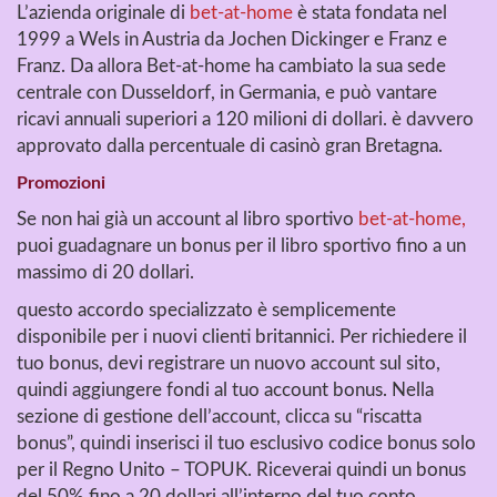
L’azienda originale di
bet-at-home
è stata fondata nel
1999 a Wels in Austria da Jochen Dickinger e Franz e
Franz. Da allora Bet-at-home ha cambiato la sua sede
centrale con Dusseldorf, in Germania, e può vantare
ricavi annuali superiori a 120 milioni di dollari. è davvero
approvato dalla percentuale di casinò gran Bretagna.
Promozioni
Se non hai già un account al libro sportivo
bet-at-home,
puoi guadagnare un bonus per il libro sportivo fino a un
massimo di 20 dollari.
questo accordo specializzato è semplicemente
disponibile per i nuovi clienti britannici. Per richiedere il
tuo bonus, devi registrare un nuovo account sul sito,
quindi aggiungere fondi al tuo account bonus. Nella
sezione di gestione dell’account, clicca su “riscatta
bonus”, quindi inserisci il tuo esclusivo codice bonus solo
per il Regno Unito – TOPUK. Riceverai quindi un bonus
del 50% fino a 20 dollari all’interno del tuo conto