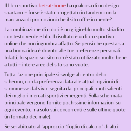
Il libro sportivo
bet-at-home
ha qualcosa di un design
spartano – forse è stato progettato in tandem con la
mancanza di promozioni che il sito offre in mente?
La combinazione di colori è un grigio-blu molto sbiadito
con testo verde e blu. Il risultato è un libro sportivo
online che non ingombra affatto. Se pensi che questa sia
una buona idea è dovuto alle tue preferenze personali.
Infatti, lo spazio sul sito non è stato utilizzato molto bene
a tutti – intere aree del sito sono vuote.
Tutta l’azione principale si svolge al centro dello
schermo, con la preferenza data alle attuali opzioni di
scommesse dal vivo, seguita dai principali punti salienti
dei migliori mercati sportivi emergenti. Sulla schermata
principale vengono fornite pochissime informazioni su
ogni evento, ma solo sui concorrenti e sulle ultime quote
(in formato decimale).
Se sei abituato all’approccio “foglio di calcolo” di altri