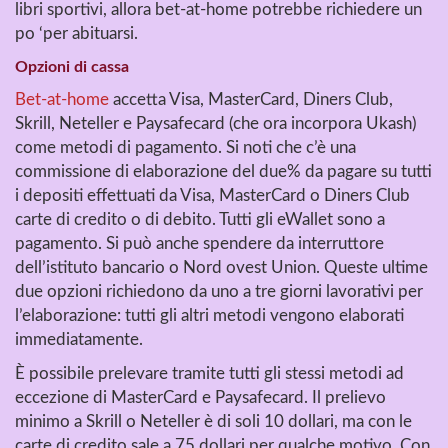
libri sportivi, allora bet-at-home potrebbe richiedere un
po ‘per abituarsi.
Opzioni di cassa
Bet-at-home
accetta Visa, MasterCard, Diners Club,
Skrill, Neteller e Paysafecard (che ora incorpora Ukash)
come metodi di pagamento. Si noti che c’è una
commissione di elaborazione del due% da pagare su tutti
i depositi effettuati da Visa, MasterCard o Diners Club
carte di credito o di debito. Tutti gli eWallet sono a
pagamento. Si può anche spendere da interruttore
dell’istituto bancario o Nord ovest Union. Queste ultime
due opzioni richiedono da uno a tre giorni lavorativi per
l’elaborazione: tutti gli altri metodi vengono elaborati
immediatamente.
È possibile prelevare tramite tutti gli stessi metodi ad
eccezione di MasterCard e Paysafecard. Il prelievo
minimo a Skrill o Neteller è di soli 10 dollari, ma con le
carte di credito sale a 75 dollari per qualche motivo. Con