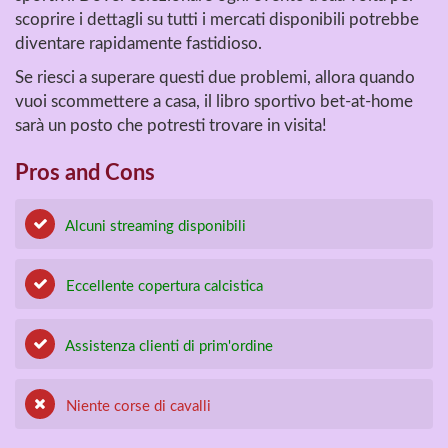
scoprire i dettagli su tutti i mercati disponibili potrebbe
diventare rapidamente fastidioso.
Se riesci a superare questi due problemi, allora quando
vuoi scommettere a casa, il libro sportivo bet-at-home
sarà un posto che potresti trovare in visita!
Pros and Cons
Alcuni streaming disponibili
Eccellente copertura calcistica
Assistenza clienti di prim'ordine
Niente corse di cavalli