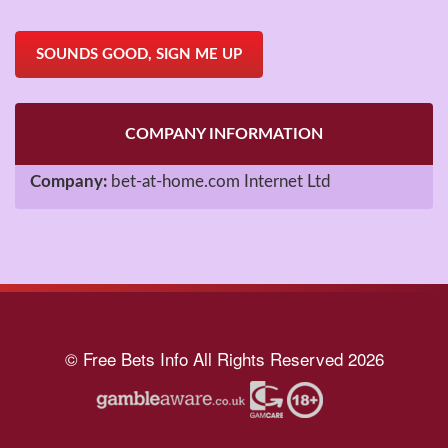
SOUNDS GOOD, SIGN ME UP
COMPANY INFORMATION
Company:
bet-at-home.com Internet Ltd
© Free Bets Info All Rights Reserved 2026