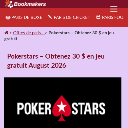
PARIS DE BOXE
PARIS DE CRICKET
PARIS FOOT
>
Offres de paris -
>
Pokerstars – Obtenez 30 $ en jeu
gratuit
Pokerstars – Obtenez 30 $ en jeu
gratuit August 2026