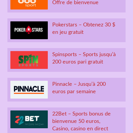
Offre de bienvenue
Pokerstars – Obtenez 30 $
en jeu gratuit
Spinsports – Sports jusqu’à
200 euros pari gratuit
Pinnacle – Jusqu’à 200
euros par semaine
22Bet – Sports bonus de
bienvenue 50 euros,
Casino, casino en direct