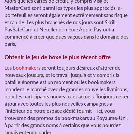
Alors que les cartes de crédit, y compris Visa et
MasterCard sont parmi les types les plus appréciés, e-
portefeuilles seront également extrêmement sans risque
et rapide. Les plus branchés de nos jours sont Skrill,
PaySafeCard et Neteller et même Apple Pay out a
commencé à créer quelques vagues dans le domaine des
paris.
Obtenir le jeu de boxe le plus récent offre
Les bookmakers
seront toujours désireux d’attirer de
nouveaux joueurs, et le travail jusqu’à et y compris la
bataille énorme est un moment où les bookmakers
inondent le marché avec de grandes nouvelles livraisons,
pour les participants nouveaux et actuels. Toujours rester
à jour avec toutes les plus nouvelles campagnes à
l’intérieur de notre espace dédié fournit – ici, vous
trouverez des promos de bookmakers au Royaume-Uni,
à partir des grands noms à certains que vous pourriez
jamais entendu parler.