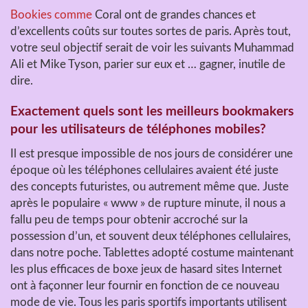
Bookies comme
Coral ont de grandes chances et
d’excellents coûts sur toutes sortes de paris. Après tout,
votre seul objectif serait de voir les suivants Muhammad
Ali et Mike Tyson, parier sur eux et … gagner, inutile de
dire.
Exactement quels sont les meilleurs bookmakers
pour les utilisateurs de téléphones mobiles?
Il est presque impossible de nos jours de considérer une
époque où les téléphones cellulaires avaient été juste
des concepts futuristes, ou autrement même que. Juste
après le populaire « www » de rupture minute, il nous a
fallu peu de temps pour obtenir accroché sur la
possession d’un, et souvent deux téléphones cellulaires,
dans notre poche. Tablettes adopté costume maintenant
les plus efficaces de boxe jeux de hasard sites Internet
ont à façonner leur fournir en fonction de ce nouveau
mode de vie. Tous les paris sportifs importants utilisent