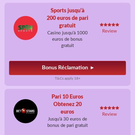
Sports jusqu'à
200 euros de pari
gratuit
Review
Casino jusqu'à 1000
euros de bonus
gratuit
Bonus Réclamation
T&Cs apply 18+
Pari 10 Euros
Obtenez 20
euros
Review
Jusqu'à 30 euros de
bonus de pari gratuit