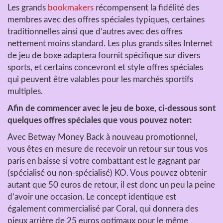
Les grands
bookmakers
récompensent la fidélité des
membres avec des offres spéciales typiques, certaines
traditionnelles ainsi que d’autres avec des offres
nettement moins standard. Les plus grands sites Internet
de jeu de boxe adaptera fournit spécifique sur divers
sports, et certains concevront et style offres spéciales
qui peuvent être valables pour les marchés sportifs
multiples.
Afin de commencer avec le jeu de boxe, ci-dessous sont
quelques offres spéciales que vous pouvez noter:
Avec Betway Money Back à nouveau promotionnel,
vous êtes en mesure de recevoir un retour sur tous vos
paris en baisse si votre combattant est le gagnant par
(spécialisé ou non-spécialisé) KO. Vous pouvez obtenir
autant que 50 euros de retour, il est donc un peu la peine
d’avoir une occasion. Le concept identique est
également commercialisé par Coral, qui donnera des
pieux arrière de 25 euros optimaux pour le même