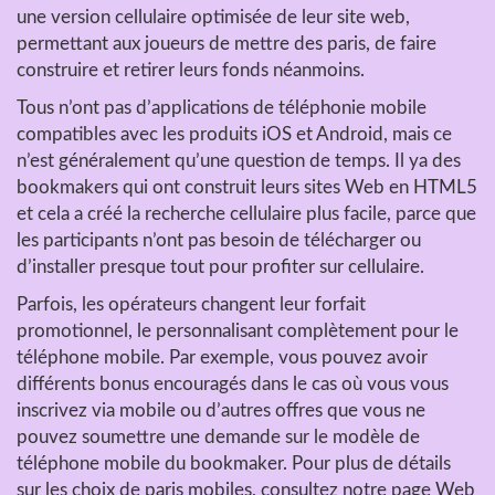
une version cellulaire optimisée de leur site web,
permettant aux joueurs de mettre des paris, de faire
construire et retirer leurs fonds néanmoins.
Tous n’ont pas d’applications de téléphonie mobile
compatibles avec les produits iOS et Android, mais ce
n’est généralement qu’une question de temps. Il ya des
bookmakers qui ont construit leurs sites Web en HTML5
et cela a créé la recherche cellulaire plus facile, parce que
les participants n’ont pas besoin de télécharger ou
d’installer presque tout pour profiter sur cellulaire.
Parfois, les opérateurs changent leur forfait
promotionnel, le personnalisant complètement pour le
téléphone mobile. Par exemple, vous pouvez avoir
différents bonus encouragés dans le cas où vous vous
inscrivez via mobile ou d’autres offres que vous ne
pouvez soumettre une demande sur le modèle de
téléphone mobile du bookmaker. Pour plus de détails
sur les choix de paris mobiles, consultez notre page Web