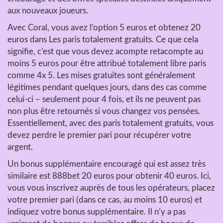
aux nouveaux joueurs.
Avec Coral, vous avez l’option 5 euros et obtenez 20
euros dans Les paris totalement gratuits. Ce que cela
signifie, c’est que vous devez acompte retacompte au
moins 5 euros pour être attribué totalement libre paris
comme 4x 5. Les mises gratuites sont généralement
légitimes pendant quelques jours, dans des cas comme
celui-ci – seulement pour 4 fois, et ils ne peuvent pas
non plus être retournés si vous changez vos pensées.
Essentiellement, avec des paris totalement gratuits, vous
devez perdre le premier pari pour récupérer votre
argent.
Un bonus supplémentaire encouragé qui est assez très
similaire est 888bet 20 euros pour obtenir 40 euros. Ici,
vous vous inscrivez auprès de tous les opérateurs, placez
votre premier pari (dans ce cas, au moins 10 euros) et
indiquez votre bonus supplémentaire. Il n’y a pas