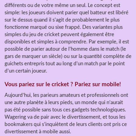
différents ou de votre même un seul. Le concept est
simple: les joueurs doivent parier quel batteur est libéré
sur le dessus quand il s’agit de probablement le plus
fonctionne marqué ou sixe frappé. Des variantes plus
simples du jeu de cricket peuvent également être
disponibles et simples à comprendre. Par exemple, il est
possible de parier autour de l’homme dans le match (le
gars de marquer un siècle) ou sur la quantité complète de
guichets entrepris tout au long d’un match par le point
d’un certain joueur.
Vous pariez sur le cricket ? Pariez sur mobile!
Aujourd’hui, les parieurs amateurs et professionnels ont
une autre planète à leurs pieds, un monde qui n’aurait
pas été possible sans tous ces gadgets technologiques.
Wagering va de pair avec le divertissement, et tous les
bookmakers qui s’inquiètent de leurs clients ont pris ce
divertissement à mobile aussi.