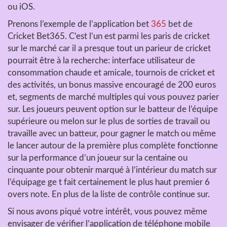
ou iOS.
Prenons l’exemple de l’application bet
365
bet de
Cricket Bet365. C’est l’un est parmi les paris de cricket
sur le marché car il a presque tout un parieur de cricket
pourrait être à la recherche: interface utilisateur de
consommation chaude et amicale, tournois de cricket et
des activités, un bonus massive encouragé de 200 euros
et, segments de marché multiples qui vous pouvez parier
sur. Les joueurs peuvent option sur le batteur de l’équipe
supérieure ou melon sur le plus de sorties de travail ou
travaille avec un batteur, pour gagner le match ou même
le lancer autour de la première plus complète fonctionne
sur la performance d’un joueur sur la centaine ou
cinquante pour obtenir marqué à l’intérieur du match sur
l’équipage ge t fait certainement le plus haut premier 6
overs note. En plus de la liste de contrôle continue sur.
Si nous avons piqué votre intérêt, vous pouvez même
envisager de vérifier l’application de téléphone mobile