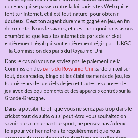
rumeurs qui se passe contre la loi paris sites Web qui le
font sur Internet, et il est tout-naturel pour obtenir
douteux. C’est ton argent durement gagné en jeu, en fin
de compte. Nous le savons, et c’est pourquoi nous avons
énuméré ici que les sites internet de paris de cricket
entièrement légal qui sont entièrement régis par l’UKGC
– la Commission des paris du Royaume-Uni.
Dans le cas où vous ne saviez pas, le paiement de la
Commission des
paris du Royaume-Uni
garde un œil sur
tout, des arcades, bingo et les établissements de jeu, les
fournisseurs de logiciels de jeu et toutes les choses de
jeu avec des équipements et des appareils centrés sur la
Grande-Bretagne.
Dans la possibilité off que vous ne serez pas trop dans le
cricket tout de suite ou si peut-être vous souhaitez en
savoir plus concernant ce sport, ne pensez pas à deux
fois pour vérifier notre site régulièrement que nous