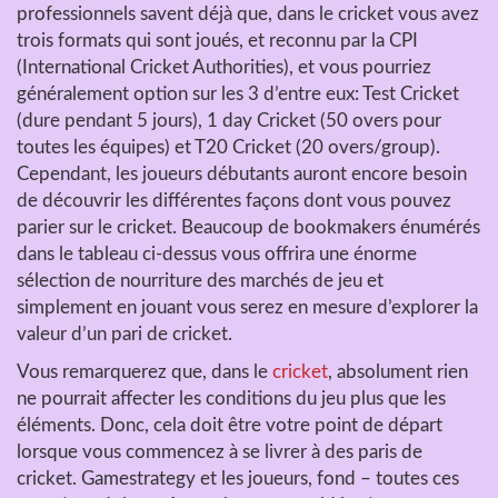
professionnels savent déjà que, dans le cricket vous avez
trois formats qui sont joués, et reconnu par la CPI
(International Cricket Authorities), et vous pourriez
généralement option sur les 3 d’entre eux: Test Cricket
(dure pendant 5 jours), 1 day Cricket (50 overs pour
toutes les équipes) et T20 Cricket (20 overs/group).
Cependant, les joueurs débutants auront encore besoin
de découvrir les différentes façons dont vous pouvez
parier sur le cricket. Beaucoup de bookmakers énumérés
dans le tableau ci-dessus vous offrira une énorme
sélection de nourriture des marchés de jeu et
simplement en jouant vous serez en mesure d’explorer la
valeur d’un pari de cricket.
Vous remarquerez que, dans le
cricket
, absolument rien
ne pourrait affecter les conditions du jeu plus que les
éléments. Donc, cela doit être votre point de départ
lorsque vous commencez à se livrer à des paris de
cricket. Gamestrategy et les joueurs, fond – toutes ces