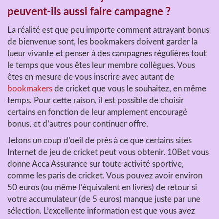
peuvent-ils aussi faire campagne ?
La réalité est que peu importe comment attrayant bonus
de bienvenue sont, les bookmakers doivent garder la
lueur vivante et penser à des campagnes régulières tout
le temps que vous êtes leur membre collègues. Vous
êtes en mesure de vous inscrire avec autant de
bookmakers
de cricket que vous le souhaitez, en même
temps. Pour cette raison, il est possible de choisir
certains en fonction de leur amplement encouragé
bonus, et d’autres pour continuer offre.
Jetons un coup d’oeil de près à ce que certains sites
Internet de jeu de cricket peut vous obtenir. 10Bet vous
donne Acca Assurance sur toute activité sportive,
comme les paris de cricket. Vous pouvez avoir environ
50 euros (ou même l’équivalent en livres) de retour si
votre accumulateur (de 5 euros) manque juste par une
sélection. L’excellente information est que vous avez