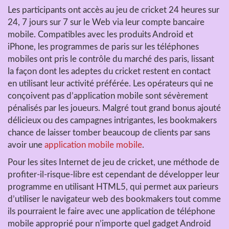
Les participants ont accès au jeu de cricket 24 heures sur
24, 7 jours sur 7 sur le Web via leur compte bancaire
mobile. Compatibles avec les produits Android et
iPhone, les programmes de paris sur les téléphones
mobiles ont pris le contrôle du marché des paris, lissant
la façon dont les adeptes du cricket restent en contact
en utilisant leur activité préférée. Les opérateurs qui ne
conçoivent pas d’application mobile sont sévèrement
pénalisés par les joueurs. Malgré tout grand bonus ajouté
délicieux ou des campagnes intrigantes, les bookmakers
chance de laisser tomber beaucoup de clients par sans
avoir une
application mobile mobile
.
Pour les sites Internet de jeu de cricket, une méthode de
profiter-il-risque-libre est cependant de développer leur
programme en utilisant HTML5, qui permet aux parieurs
d’utiliser le navigateur web des bookmakers tout comme
ils pourraient le faire avec une application de téléphone
mobile approprié pour n’importe quel gadget Android