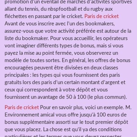
promotion d’un éventail de marchés d’activités sportives
allant du tennis, du nbspfootball et du rugby aux
fléchettes en passant par le cricket.
Paris de cricket
Avant de vous inscrire avec l’un des bookmakers,
assurez-vous que votre activité préférée est autour de la
liste du bookmaker. Pour vous accueillir, les opérateurs
vont imaginer différents types de bonus, mais si vous
payez la mise au point fermée, vous observerez un
modèle de toutes sortes. En général, les offres de bonus
encouragées peuvent être divisées en deux classes
principales : les types qui vous fournissent des paris
gratuits lors des paris d’un certain montant d’argent et
ceux qui correspondent à votre dépôt et vous
fournissent un avantage de 50 à 100 (le plus commun).
Paris de cricket
Pour en savoir plus, voici un exemple. M.
Environnement amical vous offre jusqu’à 100 euros de
bonus supplémentaire assorti sur le tout premier dépôt
que vous placez. La chose est qu’il ya des conditions
particulières et les termes que vous devez respecter.