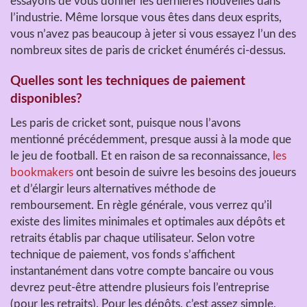
essayons de vous donner les dernières nouvelles dans
l’industrie. Même lorsque vous êtes dans deux esprits,
vous n’avez pas beaucoup à jeter si vous essayez l’un des
nombreux sites de paris de cricket énumérés ci-dessus.
Quelles sont les techniques de paiement
disponibles?
Les paris de cricket sont, puisque nous l’avons
mentionné précédemment, presque aussi à la mode que
le jeu de football. Et en raison de sa reconnaissance,
les
bookmakers
ont besoin de suivre les besoins des joueurs
et d’élargir leurs alternatives méthode de
remboursement. En règle générale, vous verrez qu’il
existe des limites minimales et optimales aux dépôts et
retraits établis par chaque utilisateur. Selon votre
technique de paiement, vos fonds s’affichent
instantanément dans votre compte bancaire ou vous
devrez peut-être attendre plusieurs fois l’entreprise
(pour les retraits). Pour les dépôts, c’est assez simple,