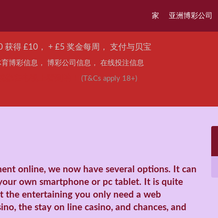
家
亚洲博彩公司
 获得 £10， + £5 奖金每周， 支付与贝宝
体育博彩信息， 博彩公司信息， 在线投注信息
10 就像在电视上看到的！
(T&Cs apply 18+)
ment online, we now have several options. It can
our own smartphone or pc tablet. It is quite
ut the entertaining you only need a web
sino, the stay on line casino, and chances, and