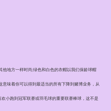
其他地方一样时尚;绿色和白色的衣帽以我们保龄球帽
这意味着你可以得到最适当的所有下降到赌博业务，从
个喜欢小跑到冠军联赛或羽毛球的重要联赛棒球，这不是