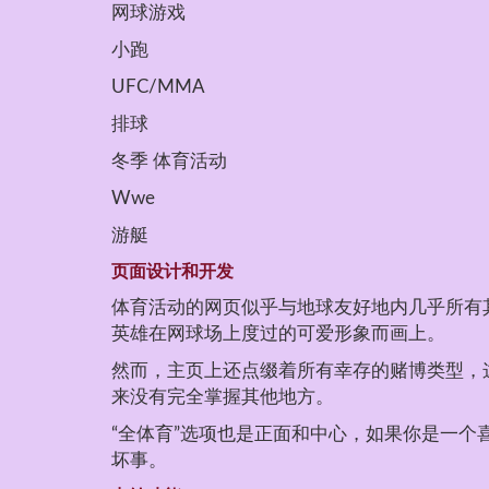
网球游戏
小跑
UFC/MMA
排球
冬季 体育活动
Wwe
游艇
页面设计和开发
体育活动的网页似乎与地球友好地内几乎所有
英雄在网球场上度过的可爱形象而画上。
然而，主页上还点缀着所有幸存的赌博类型，
来没有完全掌握其他地方。
“全体育”选项也是正面和中心，如果你是一
坏事。