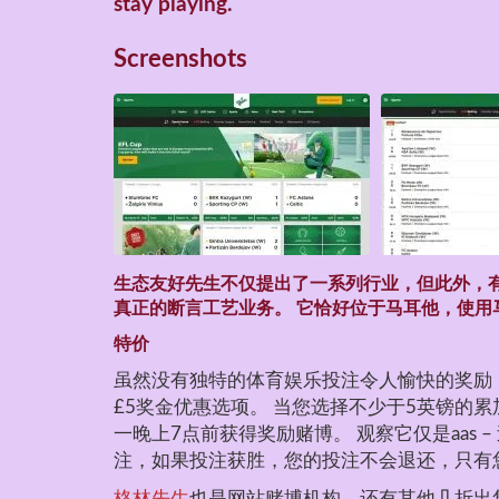
stay playing.
Screenshots
生态友好先生不仅提出了一系列行业，但此外，
真正的断言工艺业务。 它恰好位于马耳他，使
特价
虽然没有独特的体育娱乐投注令人愉快的奖励
£5奖金优惠选项。 当您选择不少于5英镑的累
一晚上7点前获得奖励赌博。 观察它仅是aas 
注，如果投注获胜，您的投注不会退还，只有
格林先生
也是网站赌博机构，还有其他几折出