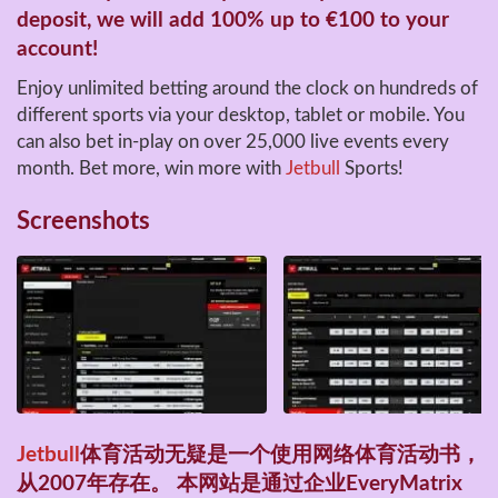
deposit, we will add 100% up to €100 to your
account!
Enjoy unlimited betting around the clock on hundreds of
different sports via your desktop, tablet or mobile. You
can also bet in-play on over 25,000 live events every
month. Bet more, win more with
Jetbull
Sports!
Screenshots
Jetbull
体育活动无疑是一个使用网络体育活动书，
从2007年存在。 本网站是通过企业EveryMatrix