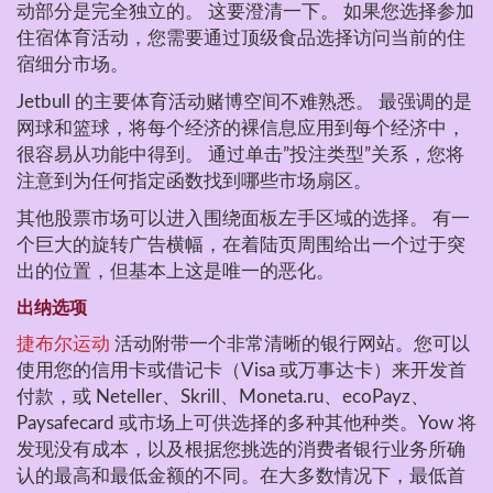
动部分是完全独立的。 这要澄清一下。 如果您选择参加
住宿体育活动，您需要通过顶级食品选择访问当前的住
宿细分市场。
Jetbull 的主要体育活动赌博空间不难熟悉。 最强调的是
网球和篮球，将每个经济的裸信息应用到每个经济中，
很容易从功能中得到。 通过单击”投注类型”关系，您将
注意到为任何指定函数找到哪些市场扇区。
其他股票市场可以进入围绕面板左手区域的选择。 有一
个巨大的旋转广告横幅，在着陆页周围给出一个过于突
出的位置，但基本上这是唯一的恶化。
出纳选项
捷布尔运动
活动附带一个非常清晰的银行网站。您可以
使用您的信用卡或借记卡（Visa 或万事达卡）来开发首
付款，或 Neteller、Skrill、Moneta.ru、ecoPayz、
Paysafecard 或市场上可供选择的多种其他种类。Yow 将
发现没有成本，以及根据您挑选的消费者银行业务所确
认的最高和最低金额的不同。在大多数情况下，最低首