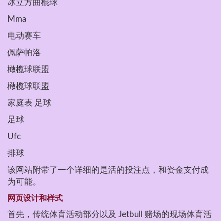
冰立方曲棍球
Mma
电动赛车
佩萨帕洛
橄榄球联盟
橄榄球联盟
家庭表 足球
足球
Ufc
排球
该网站附带了一个详细的是活的投注点，和资金支付成
为可能。
网页设计和样式
首先，传统体育活动部分以及 Jetbull 赌场的现场体育活