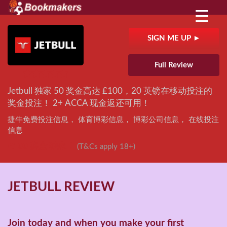
SIGN ME UP ►
Full Review
Jetbull 独家 50 奖金高达 £100，20 英镑在移动投注的
奖金投注！ 2+ ACCA 现金返还可用！
捷牛免费投注信息， 体育博彩信息， 博彩公司信息， 在线投注
信息
£100 奖金 独家！
(T&Cs apply 18+)
JETBULL REVIEW
Join today and when you make your first