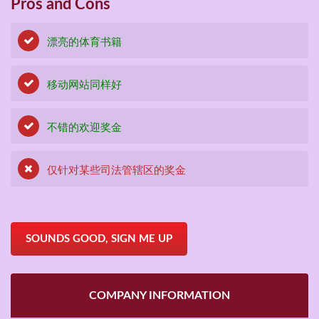
Pros and Cons
漂亮的体育书籍
移动网站同样好
不错的欢迎奖金
仅针对某些司法管辖区的奖金
SOUNDS GOOD, SIGN ME UP
COMPANY INFORMATION