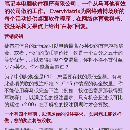
笔记本电脑软件程序有限公司，一个从马耳他有效
的公司做的工作。 EveryMatrix为网络赌博场所的
每个活动提供桌面软件程序，在网络体育教科书、
投注站和宾果点上给出”白标”回复。
营销促销
捷布尔体育的新玩家可以申请最高75英镑的首笔存款奖
金。或者，他们的货币等价物。这是一个百分之五十的
等价优势，所以要得到整个交易量，你将不得不首付至
少75英镑。你不能断言超过？
为了申领此奖金是€10，您需要存款的最低金额。有与
此选项关联的投注标准 ？_C 15 种情况的奖金数量。你
不能使用赛马或完全下注（例如，投注巴塞罗那获得冠
军联赛），以满足您的投注需求。只有机会超过或可比
的赌注（2.00）在了解您的投注预期时才会算数。
一个有四个星期，以满足你的投注要求。 如果您未能这样
做，您的奖金将被没收。