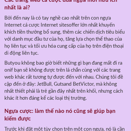
Các trang web cá cược đua ngựa mới hữu ích
nhất là ai?
Bởi đến nay là có tay nghề cao nhất trên con ngựa
Internet cá cược Internet sitesoffer lớn nhất khuyến
khích tiền thưởng bổ sung, thêm các chiến dịch tiêu biểu
với danh mục đầu tư của họ, tăng lựa chọn thể thao của
họ liên tục và tối ưu hóa cung cấp của họ trên điện thoại
di động liên tục.
Butyou không bao giờ biết những gì bạn đang mất đi ra
onif bạn sẽ không được trên lá chắn cùng với các trang
web khác rất tương tự được đến với nhau. Chúng tôi đề
cập đến ở đây: JetBull, Gutsand BetVictor, mà không
nhất thiết phải là trẻ gần đây nhất trên khối, nhưng cách
khác ít hơn đáng kể các loại thị trường.
Ngựa cược: làm thế nào nó cũng sẽ giúp bạn
kiếm được
Trước khi đặt một tùy chọn trên một con ngựa, nó là cần