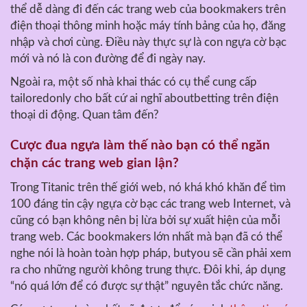
thể dễ dàng đi đến các trang web của bookmakers trên
điện thoại thông minh hoặc máy tính bảng của họ, đăng
nhập và chơi cùng. Điều này thực sự là con ngựa cờ bạc
mới và nó là con đường để đi ngày nay.
Ngoài ra, một số nhà khai thác có cụ thể cung cấp
tailoredonly cho bất cứ ai nghĩ aboutbetting trên điện
thoại di động. Quan tâm đến?
Cược đua ngựa làm thế nào bạn có thể ngăn
chặn các trang web gian lận?
Trong Titanic trên thế giới web, nó khá khó khăn để tìm
100 đáng tin cậy ngựa cờ bạc các trang web Internet, và
cũng có bạn không nên bị lừa bởi sự xuất hiện của mỗi
trang web. Các bookmakers lớn nhất mà bạn đã có thể
nghe nói là hoàn toàn hợp pháp, butyou sẽ cần phải xem
ra cho những người không trung thực. Đôi khi, áp dụng
“nó quá lớn để có được sự thật” nguyên tắc chức năng.