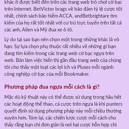
khác ít được biết đến trên các trang web trò chơi cờ bạc
trên Internet. BetVictor brags về bảo đảm tỷ lệ cược tốt
nhất, chính sách bảo hiểm ACCA, andBetbrightare tìm
kiếm của họ rất tốt nhất với cư trú trực tuyến trên tất cả
các anh, Ailen và Mỹ đua xe ô tô.
Lý do tại sao bạn nên chọn một trong những khác là vô
hạn. Sự lựa chọn phụ thuộc rất nhiều về những gì bạn
đang tìm kiếm trong các trang web cờ bạc ngựa trên
web. Bàn làm việc hiển thị gần đầu trang web của chúng
tôi cho thấy một loạt các lợi ích và Pluses mỗi ngành
công nghiệp cờ bạc của mỗi Bookmaker.
Phương pháp đua ngựa mỗi cách là gì?
Mặc dù kỹ thuật này có thể được sử dụng trong hầu hết
các hoạt động thể thao, cá cược trên ngựa là khi punters
quyết định sử dụng phương pháp này mỗi chiều thường
xuyên hơn. Tóm lại, các chiến lược cược mỗi cách cho
thấy rằng bạn chỉ đơn giản là nơi hai cược hỗn hợp chỉ