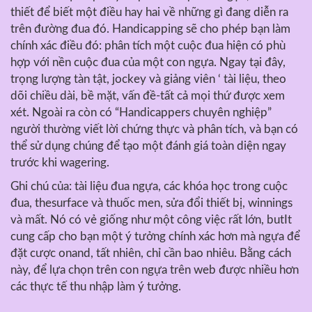
thiết để biết một điều hay hai về những gì đang diễn ra
trên đường đua đó. Handicapping sẽ cho phép bạn làm
chính xác điều đó: phân tích một cuộc đua hiện có phù
hợp với nền cuộc đua của một con ngựa. Ngay tại đây,
trọng lượng tàn tật, jockey và giảng viên ‘ tài liệu, theo
dõi chiều dài, bề mặt, vấn đề-tất cả mọi thứ được xem
xét. Ngoài ra còn có “Handicappers chuyên nghiệp”
người thường viết lời chứng thực và phân tích, và bạn có
thể sử dụng chúng để tạo một đánh giá toàn diện ngay
trước khi wagering.
Ghi chú của: tài liệu đua ngựa, các khóa học trong cuộc
đua, thesurface và thuốc men, sửa đổi thiết bị, winnings
và mất. Nó có vẻ giống như một công việc rất lớn, butIt
cung cấp cho bạn một ý tưởng chính xác hơn mà ngựa để
đặt cược onand, tất nhiên, chỉ cần bao nhiêu. Bằng cách
này, để lựa chọn trên con ngựa trên web được nhiều hơn
các thực tế thu nhập làm ý tưởng.