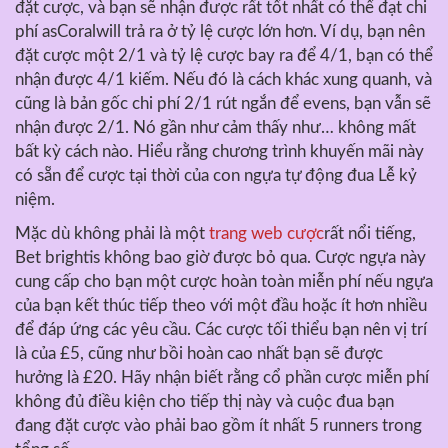
đặt cược, và bạn sẽ nhận được rất tốt nhất có thể đạt chi
phí asCoralwill trả ra ở tỷ lệ cược lớn hơn. Ví dụ, bạn nên
đặt cược một 2/1 và tỷ lệ cược bay ra để 4/1, bạn có thể
nhận được 4/1 kiếm. Nếu đó là cách khác xung quanh, và
cũng là bản gốc chi phí 2/1 rút ngắn để evens, bạn vẫn sẽ
nhận được 2/1. Nó gần như cảm thấy như… không mất
bất kỳ cách nào. Hiểu rằng chương trình khuyến mãi này
có sẵn để cược tại thời của con ngựa tự động đua Lễ kỷ
niệm.
Mặc dù không phải là một
trang web cược
rất nổi tiếng,
Bet brightis không bao giờ được bỏ qua. Cược ngựa này
cung cấp cho bạn một cược hoàn toàn miễn phí nếu ngựa
của bạn kết thúc tiếp theo với một đầu hoặc ít hơn nhiều
để đáp ứng các yêu cầu. Các cược tối thiểu bạn nên vị trí
là của £5, cũng như bồi hoàn cao nhất bạn sẽ được
hưởng là £20. Hãy nhận biết rằng cổ phần cược miễn phí
không đủ điều kiện cho tiếp thị này và cuộc đua bạn
đang đặt cược vào phải bao gồm ít nhất 5 runners trong