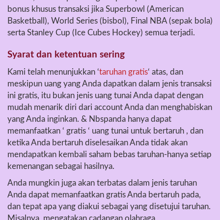
bonus khusus transaksi jika Superbowl (American
Basketball), World Series (bisbol), Final NBA (sepak bola)
serta Stanley Cup (Ice Cubes Hockey) semua terjadi.
Syarat dan ketentuan sering
Kami telah menunjukkan ‘
taruhan gratis
‘ atas, dan
meskipun uang yang Anda dapatkan dalam jenis transaksi
ini gratis, itu bukan jenis uang tunai Anda dapat dengan
mudah menarik diri dari account Anda dan menghabiskan
yang Anda inginkan. & Nbspanda hanya dapat
memanfaatkan ‘ gratis ‘ uang tunai untuk bertaruh , dan
ketika Anda bertaruh diselesaikan Anda tidak akan
mendapatkan kembali saham bebas taruhan-hanya setiap
kemenangan sebagai hasilnya.
Anda mungkin juga akan terbatas dalam jenis taruhan
Anda dapat memanfaatkan gratis Anda bertaruh pada,
dan tepat apa yang diakui sebagai yang disetujui taruhan.
Misalnya, mengatakan cadangan olahraga