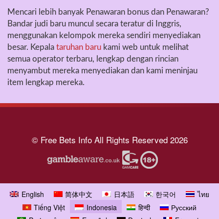
Mencari lebih banyak Penawaran bonus dan Penawaran?
Bandar judi baru muncul secara teratur di Inggris,
menggunakan kelompok mereka sendiri menyediakan
besar. Kepala
taruhan baru
kami web untuk melihat
semua operator terbaru, lengkap dengan rincian
menyambut mereka menyediakan dan kami meninjau
item lengkap mereka.
© Free Bets Info All Rights Reserved 2026
English
简体中文
日本語
한국어
ไทย
Tiếng Việt
Indonesia
हिन्दी
Русский