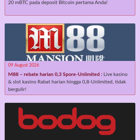
20 mBTC pada deposit Bitcoin pertama Anda!
09 August 2026
M88 – rebate harian 0,3 Spore-Unlimited
Live kasino
& slot kasino Rabat harian hingga 0,8-Unlimited, tidak
bergulir!