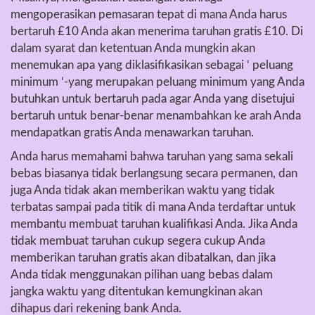
mengoperasikan pemasaran tepat di mana Anda harus
bertaruh £10 Anda akan menerima taruhan gratis £10. Di
dalam syarat dan ketentuan Anda mungkin akan
menemukan apa yang diklasifikasikan sebagai ‘ peluang
minimum ‘-yang merupakan peluang minimum yang Anda
butuhkan untuk bertaruh pada agar Anda yang disetujui
bertaruh untuk benar-benar menambahkan ke arah Anda
mendapatkan gratis Anda menawarkan taruhan.
Anda harus memahami bahwa taruhan yang sama sekali
bebas biasanya tidak berlangsung secara permanen, dan
juga Anda tidak akan memberikan waktu yang tidak
terbatas sampai pada titik di mana Anda terdaftar untuk
membantu membuat taruhan kualifikasi Anda. Jika Anda
tidak membuat taruhan cukup segera cukup Anda
memberikan taruhan gratis akan dibatalkan, dan jika
Anda tidak menggunakan pilihan uang bebas dalam
jangka waktu yang ditentukan kemungkinan akan
dihapus dari rekening bank Anda.