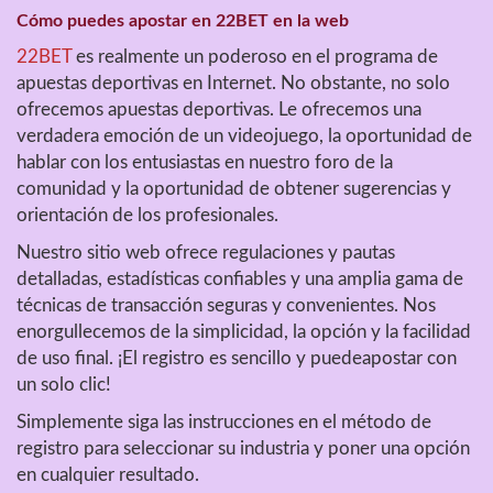
Cómo puedes apostar en 22BET en la web
22BET
es realmente un poderoso en el programa de
apuestas deportivas en Internet. No obstante, no solo
ofrecemos apuestas deportivas. Le ofrecemos una
verdadera emoción de un videojuego, la oportunidad de
hablar con los entusiastas en nuestro foro de la
comunidad y la oportunidad de obtener sugerencias y
orientación de los profesionales.
Nuestro sitio web ofrece regulaciones y pautas
detalladas, estadísticas confiables y una amplia gama de
técnicas de transacción seguras y convenientes. Nos
enorgullecemos de la simplicidad, la opción y la facilidad
de uso final. ¡El registro es sencillo y puedeapostar con
un solo clic!
Simplemente siga las instrucciones en el método de
registro para seleccionar su industria y poner una opción
en cualquier resultado.