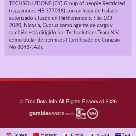
TECHSOLUTIONS (CY) Group of people Restricted
(reg.amount HE 377018) con un lugar de trabajo
autorizado situado en Parthenonos 5, Flat 103,
2020, Nicosia, Cyprus como agente de carga y
también está dirigido por Techsolutions Team N.V.
como titular de permisos ( Certificado de Curazao
No 8048/JAZ).
© Free Bets Info All Rights Reserved 2026
English
简体中文
日本語
한국어
ไทย