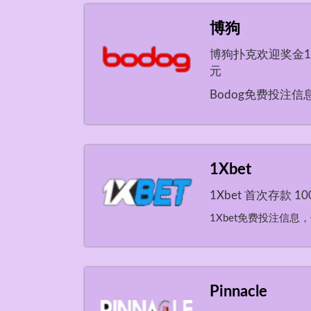
博狗
博狗扑克欢迎奖金1
元
Bodog免费投注
1Xbet
1Xbet 首次存款 1
1Xbet免费投注信
Pinnacle