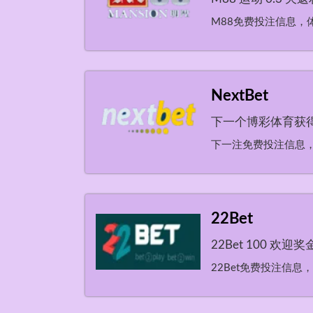
M88免费投注信息，
NextBet
下一个博彩体育获得1
下一注免费投注信息
22Bet
22Bet 100 欢
22Bet免费投注信