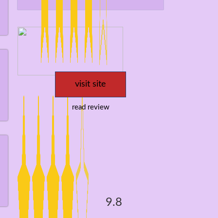
visit site
read review
9.8