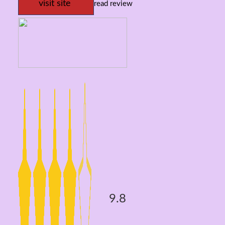
visit site
read review
9.8