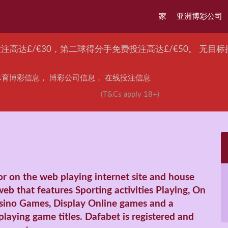
家
亚洲博彩公司
注高达£/€30，第二球得分手免费投注高达£/€50。 无目
体育博彩信息， 博彩公司信息， 在线投注信息
的免费投注 首次存款100奖金
(T&Cs apply 18+)
or on the web playing internet site and house
b that features Sporting activities Playing, On
casino Games, Display Online games and a
playing game titles. Dafabet is registered and