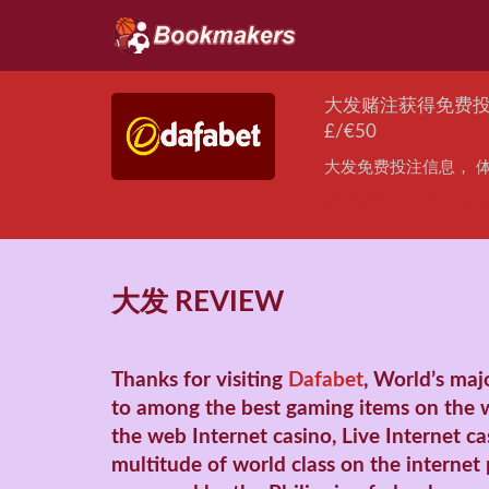
大发赌注获得免费投
£/€50
大发免费投注信息， 
获得高达 £/€30 
大发 REVIEW
Thanks for visiting
Dafabet
, World’s maj
to among the best gaming items on the we
the web Internet casino, Live Internet 
multitude of world class on the internet 