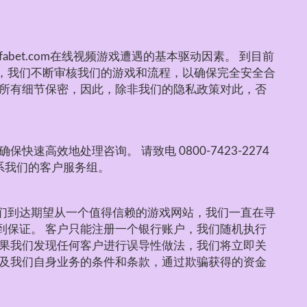
bet.com在线视频游戏遭遇的基本驱动因素。 到目前
，我们不断审核我们的游戏和流程，以确保完全安全合
的所有细节保密，因此，除非我们的隐私政策对此，否
快速高效地处理咨询。 请致电 0800-7423-2274
om联系我们的客户服务组。
们到达期望从一个值得信赖的游戏网站，我们一直在寻
到保证。 客户只能注册一个银行账户，我们随机执行
如果我们发现任何客户进行误导性做法，我们将立即关
以及我们自身业务的条件和条款，通过欺骗获得的资金