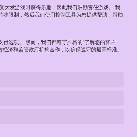
享受大发游戏时获得乐趣，因此我们鼓励责任游戏。 我
特殊限制，然后我们使用控制工具为您提供帮助，帮助
付选项。 然而，我们都遵守严格的”了解您的客户
第三方经济和监管政府机构合作，以确保遵守的最高标准。