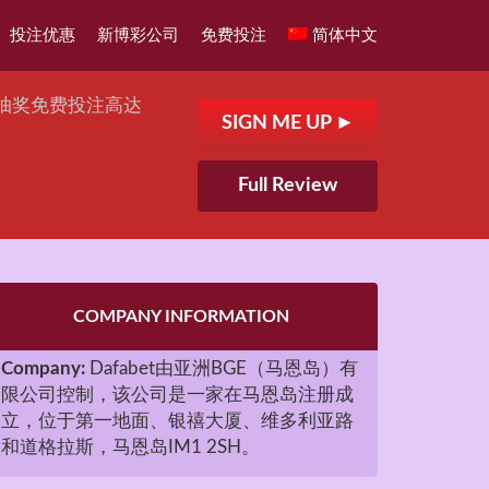
投注优惠
新博彩公司
免费投注
简体中文
标抽奖免费投注高达
SIGN ME UP ►
Full Review
COMPANY INFORMATION
Company:
Dafabet由亚洲BGE（马恩岛）有
限公司控制，该公司是一家在马恩岛注册成
立，位于第一地面、银禧大厦、维多利亚路
和道格拉斯，马恩岛IM1 2SH。