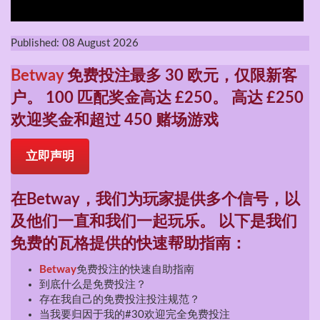
Published: 08 August 2026
Betway
免费投注最多 30 欧元，仅限新客
户。 100 匹配奖金高达 £250。 高达 £250
欢迎奖金和超过 450 赌场游戏
立即声明
在Betway，我们为玩家提供多个信号，以
及他们一直和我们一起玩乐。 以下是我们
免费的瓦格提供的快速帮助指南：
Betway
免费投注的快速自助指南
到底什么是免费投注？
存在我自己的免费投注投注规范？
当我要归因于我的#30欢迎完全免费投注