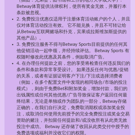
（插图：兄弟会，图书馆和工作的地方大学或大学）.
Betway体育提供法律权利，使所有奖金无效，并履行本
条款被忽视。
2. 免费投注优惠仅适用于注册体育活动账户的个人，并且
仅对体育活动投注有效。 它不能兑换，并且不可转让给
从Betway互联网赌场和扑克，宾果或拉斯维加斯提供的
其他产品）。
3. 免费投注服务不得与Betway Sports目前提供的任何其
他促销活动一起申领，并经持续评估。 Betway Sports 有
权随时修改此优惠及其条件，例如取消广告。
4. 在办理任何提款之前，您的享受将检查任何违反我们的
条件和条款和异常享受设计。 如果违反任何与优惠/促销
的关系，或者有证据证明客户下注/下注或选择消费者
（例如，在多个配置文件中发现的相同场合/市场的投注
模式），则由于免费Bet和附加奖金，增加付款，我们的
出钱属性或任何其他优惠/广告导致保证客户返回任何最
终结果，无论是单独或作为团队的一部分，Betway存储
正确的，在我们自行决定，免费取消期权或添加奖金投
注，或取消任何使用先前授予的完全免费投注或奖金交易
资助的赌注，并扣留任何提款和/或没收所有从此类无效
投注中成功。 Betway 还存储了收回从此类交付中授予的
免费选项或福利并没收它们的权限。