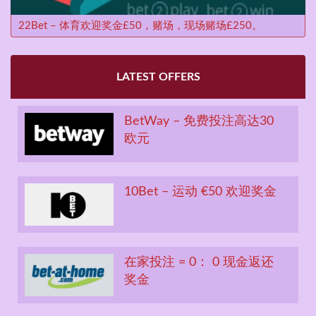
22Bet – 体育欢迎奖金£50，赌场，现场赌场£250。
LATEST OFFERS
BetWay – 免费投注高达30
欧元
10Bet – 运动 €50 欢迎奖金
在家投注 = 0： 0 现金返还
奖金