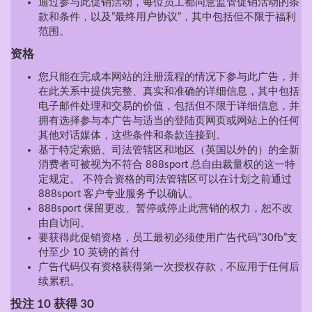
通过参与此促销活动，每位员工都同意监管促销活动的条
款和条件，以及”最终用户协议”，其中包括但不限于福利
范围。
资格
您只能在完成本网站的注册流程的情况下参与此广告，并
在此关系中提供完整、真实和准确的详细信息，其中包括
电子邮件处理和交易的价值，包括但不限于详细信息，并
拥有选择参与本广告与适当的登陆页网页或网站上的任何
其他对话媒体，这些条件和条款连接到。
基于特定索赔、司法管辖区和地区（英国以外的）的全新
消费者可被视为不符合 888sport 总自由裁量权的这一特
定规定。 不符合资格的司法管辖区可以在计划之前通过
888sport 客户专业服务予以确认。
888sport 保留更改、暂停或停止此营销的权力，恕不改
由自访问。
要获得此促销资格，员工最初必须使用广告代码”30fb”支
付至少 10 英镑的首付
广告代码仅有资格获得第一次授权存款，不应用于任何后
续累积。
投注 10 获得 30