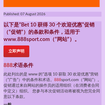
Published: 07 August 2026
以下是”Bet 10 获得 30 个欢迎优惠”促销
（”
促销”）
的条款和条件，适用于
www.888sport.com（”
网站”）。
立即声明
888
术语条件
此处列出的是 www 的”选项 10 获取 30 欢迎优惠”营销
（”广告”）中的条件和术语。
888
sport.com（”网站”）。
促销通过来自网站的操作员的适用组织（在消费者合同
中定义）组织。 您参与本次促销活动将被视为您完全同
意以下条款。
一般