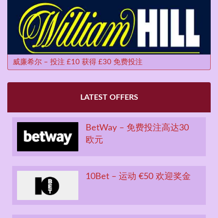
威廉希尔 – 投注 £10 获得 £30 免费投注
LATEST OFFERS
BetWay – 免费投注高达30
欧元
10Bet – 运动 €50 欢迎奖金