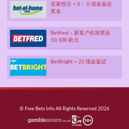
在家投注 = 0： 0 现金返还
奖金
Betfred – 新客户欢迎奖金
10-100 欧元
BetBright = 25 现金返还
© Free Bets Info All Rights Reserved 2026