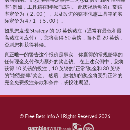
活动指南。 此提供在特定事件上为您提供所谓的”增强赔
率”-例如，工具箱在利物浦成功。 此庆祝活动的正常赔
率定价为（ 2 . 00 ），以及改进的赔率优惠工具箱的实
际定价为 4 / 1 （ 5 . 00 ）。
如果您发现 Strategy 的 10 英镑赌注（通常有最低和最
高赌注可应付），您将获得 50 英镑，而不是 20 英镑，
否则您将获得补偿。
真正唯一的警告这个报价是事实，你赢得的常规赔率的
任何现金支付作为额外的奖金钱。 在上述实例中，您将
获得 10 英镑的投注，10 英镑的”正常”奖金和 30 英镑
的”增强赔率”奖金。 然后，您增加的奖金将受到正常的
完全免费投注条款和条件，或投注期望。
© Free Bets Info All Rights Reserved 2026