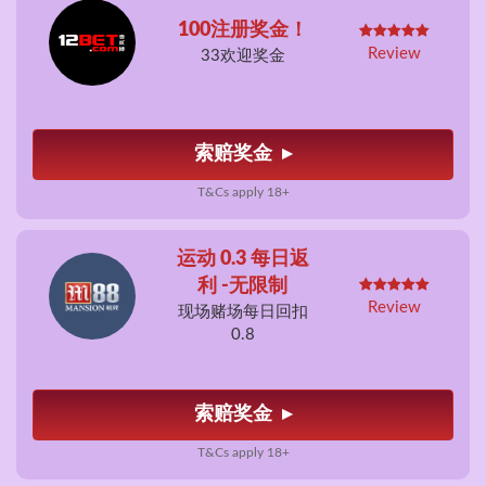
100注册奖金！
Review
33欢迎奖金
索赔奖金
T&Cs apply 18+
运动 0.3 每日返
利 -无限制
Review
现场赌场每日回扣
0.8
索赔奖金
T&Cs apply 18+