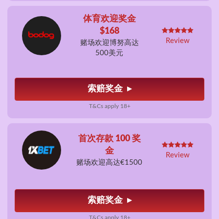
体育欢迎奖金
$168
Review
赌场欢迎博努高达
500美元
索赔奖金
T&Cs apply 18+
首次存款 100 奖
金
Review
赌场欢迎高达€1500
索赔奖金
T&Cs apply 18+