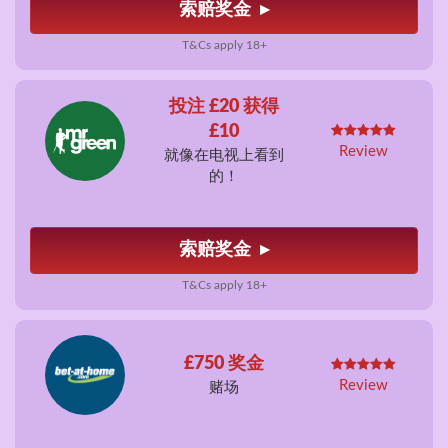
索赔奖金
T&Cs apply 18+
投注 £20 获得
£10
Review
就像在电视上看到
的！
索赔奖金
T&Cs apply 18+
£750 奖金
Review
赌场