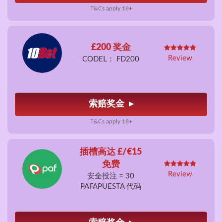
T&Cs apply 18+
£200 奖金
Review
CODEL： FD200
索赔奖金
T&Cs apply 18+
插槽高达 £/€15
免费
Review
安全投注 = 30
PAFAPUESTA 代码