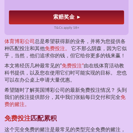
索赔奖金
T&Cs apply 18+
体育博彩公司
总是希望获得新的业务，并将为您提供各
种匹配投注和其他
免费投注。
它不那么阴森，因为它似
乎，当然，他们追求你的钱，但它给你更多的钱来赢！
本文将经历几种最常见的”
免费投注”
由在线体育活动教
科书提供，以及您在使用它们时可能实现的目标。 您也
可以在办公桌上申请大量优惠。
希望随时了解英国博彩公司的最新免费投注情况？ 头到
我们的投注提供部分，其中我们张贴每日交付和完全
免
费的赌注。
免费投注
匹配累积
这个完全免费的赌注是最常见的类型完全免费的赌注，