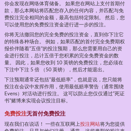
你会发现在网络体育储备。 如果您在网站上支付首期付
款，那么本网站将匹配您存入的任何内容，并匹配与免
费投注完全相同的金额，最高包括特定限制。 然后，您
可以使用您的免费投注资金进行进一步的投注。
你将无法撤回您的完全免费的投注资金，直到你下注它
的特殊各种场合。 例如，如果匹配的首付完全免费期权
报价伴随着”五倍”的投注预期，那么您需要用自己的资
金进行投注，总计五倍于您积累的完全免费资金的数
量。 因此，如果您收到 10 英镑的免费投注，您必须在
下注中下注 5 倍 （50 英镑），然后才能退出。
下注预期通常还包括”最低赔率”，也就是说，您只能将
投注在会议中发挥作用，使用最低赔率警告（通常围绕
Evens）对活动进行投注。 这可以防止您仅仅通过”死证
书”赌博来实现会议投注目标。
免费投注
无首付免费投注
现在我们在说话！ 一些在互联网上
投注网站
将为您提供