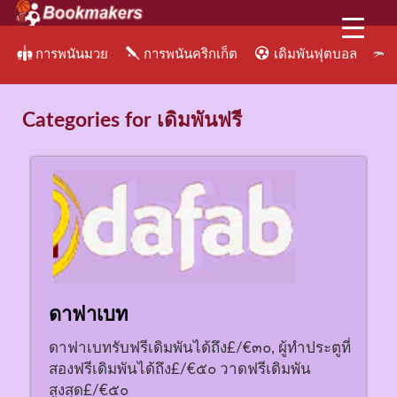
การพนันมวย
การพนันคริกเก็ต
เดิมพันฟุตบอล
Categories for เดิมพันฟรี
ดาฟาเบท
ดาฟาเบทรับฟรีเดิมพันได้ถึง£/€๓๐, ผู้ทำประตูที่
สองฟรีเดิมพันได้ถึง£/€๕๐ วาดฟรีเดิมพัน
สูงสุด£/€๕๐