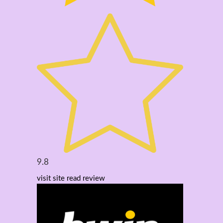
9.8
visit site
read review