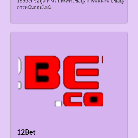
188Bet ข้อมูลการเดิมพันฟรี, ข้อมูลการพนันกีฬา, ข้อมูล
การพนันออนไลน์
12Bet