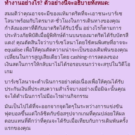
ทำงานอย่างไร? ตัวอย่างนี้จะอธิบายทั้งหมด:
สมมติว่าคุณอาจจะมีของแท้มาดริดที่จะเอาชนะบาร์เซ
โลนาพร้อมกับไตรมาส-ชั่วโมงในการเดินทางของคุณ
กำลังมองหาที่ดีกับมาดริดได้รับ1ขึ้น อย่างไรก็ตามการ
ประท้วงภัยพิบัติเมื่อผู้พิทักษ์ด้านบนของมาดริดได้รับบัตรสี
แดง! คุณตัดสินใจว่าบาร์เซโลนาโดยใช้คนพิเศษที่อาจจะ
equalise เพื่อให้คุณตัดความน่าจะเป็นของเดิมพันของคุณ
เปลี่ยนในการสูญเสียเดียวโดย cashing-การลดลงของ
เงินสดในการให้กลับมาไม่ได้รอรอบจนกว่าจะสรุปในวิดีโอ
เกม
บาร์เซโลนาจะดำเนินการอย่างต่อเนื่องเพื่อให้คุณได้รับ
ประกันเงินที่ประสบความสำเร็จบางอย่างเมื่อมิฉะนั้นคุณ
จะได้ดำเนินการไม่มีอะไรผ่านกิจกรรม
มันเป็นไปได้ที่จะออกจากจุดใดๆในระหว่างการแข่งขัน
ฟุตบอลขึ้นแต่ใกล้ชิดกับข้อสรุปจากเกมที่คุณปล่อยให้ผล
ตอบแทนที่ดีกว่าที่คุณจะได้รับเมื่อเทียบกับการเดิมพันครั้ง
แรกของคุณ