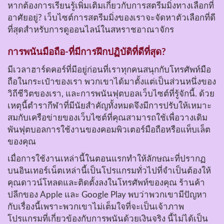
หากต้องการเรียนรู้เพิ่มเติมเกี่ยวกับการสตรีมมิ่งทางเลือกที่
อาศัยอยู่? เว็บไซต์การสตรีมมิ่งของเราจะจัดหาตัวเลือกที่ดี
ที่สุดสำหรับการดูออนไลน์ในสหราชอาณาจักร
การพนันมือถือ-ที่มีการฝึกปฏิบัติที่ดีที่สุด?
มีเวลาฮาร์ดคอร์ที่มีอยู่ก่อนที่เราทุกคนสนุกกับโทรศัพท์มือ
ถือในกระเป๋าของเรา พวกเขาได้มาตั้งแต่เป็นส่วนหนึ่งของ
วิถีชีวิตของเรา, และการพนันฟุตบอลเว็บไซต์ที่รู้จักนี้. ด้วย
เหตุนี้ตำรากีฬาที่มีนัยสำคัญทั้งหมดจึงมีการปรับให้เหมาะ
สมกับเครือข่ายของเว็บไซต์ที่คุณสามารถใช้เพื่อวางเดิม
พันฟุตบอลการใช้งานของคอมพิวเตอร์มือถือหรือแท็บเล็ต
ของคุณ
เมื่อการใช้งานเหล่านี้ในตอนแรกทำให้ลักษณะที่ปรากฏ
บนอินเทอร์เน็ตเหล่านี้เป็นโปรแกรมทั่วไปที่จำเป็นต้องให้
คุณดาวน์โหลดและติดตั้งลงในโทรศัพท์ของคุณ ร้านค้า
ปลีกของ Apple และ Google Play พบว่าพวกเขามีปัญหา
กับเรื่องนี้เพราะพวกเขาไม่เต็มใจที่จะเป็นเจ้าภาพ
โปรแกรมที่เกี่ยวข้องกับการพนันด้วยเงินจริง นี้ไม่ได้เป็น