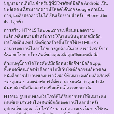
ปัญหามากเกินไปสำหรับผู้ที่มีโทรศัพท์มือถือ Android เป็น
ปพลิเคชันที่สามารถดาวน์โหลดได้นอก Google ดำเนิน
การ, แต่สิ่งดังกล่าวไม่ได้เป็นเรื่องง่ายสำหรับ iPhone และ
iPad ลูกค้า.
การสร้าง HTML5 ใน๒๐๑๔การเปลี่ยนแปลงความ
เพลิดเพลินสนามสำหรับการใช้งานพนันฟุตบอลมือถือ.
เว็บไซต์อินเทอร์เน็ตที่ถูกสร้างขึ้นโดยใช้ HTML5 จะ
สามารถดาวน์โหลดได้อย่างถูกต้องในเว็บเบราว์เซอร์จาก
นั้นออกไปจากโทรศัพท์ของคุณเมื่อคุณปิดแอพมือถือ
ด้วยเหตุนี้การใช้โทรศัพท์มือถือหนังสือกีฬามือถือ app,
ทั้งหมดที่คุณต้องทำคือการไปที่เว็บไซต์กิจกรรมกีฬาของ
หนังสือการทำงานของเบราว์เซอร์ที่เหมาะสมกับผลิตภัณฑ์
ของคุณเอง, และซอฟแวร์ที่มีความตระหนักว่าคุณกำลัง
ค้นหาด้วยมือถือสมาร์ทหรือแท็บเล็ต comput เอ้อ
HTML5 รูปแบบของเว็บไซต์ที่ได้รับการปรับให้เหมาะสม
เป็นพิเศษสำหรับโทรศัพท์มือถือจะดาวน์โหลดสำหรับ
อุปกรณ์ของคุณ. เว็บไซต์ดังกล่าวมีความเร็วในการใช้บน