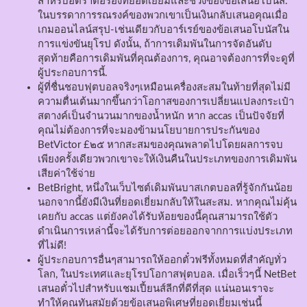
สำหรับอัตราต่อรองที่ยอดเยี่ยมและช่วงของข้อเสนอโบนัส.
ในบรรดาการรณรงค์ของพวกเขาเป็นเงินกลับเสนอคุณเมื่อ
เกมออนไลน์สรุป-เช่นเดียวกับอาร์เรย์ของข้อเสนอโบนัสใน
การแข่งขันยุโรป ดังนั้น, ถ้าการเดิมพันในการจัดอันดับ
สุดท้ายคือการเดิมพันที่คุณต้องการ, คุณอาจต้องการที่จะดูที่
ผู้ประกอบการนี้.
ผู้ที่ชื่นชอบฟุตบอลจริงๆเหมือนเครื่องสะสมในท้ายที่สุดไม่มี
ความตื่นเต้นมากขึ้นกว่าโอกาสของการเปลี่ยนแปลงกระเป๋า
สตางค์เป็นจำนวนมากของน้ำหนัก หาก accas เป็นปัจจัยที่
คุณไม่ต้องการที่จะมองข้ามนโยบายการประกันของ
BetVictor £๒๕ หากสะสมของคุณพลาดไปโดยผลการจบ
เพียงครั้งเดียวพวกเขาจะให้เงินคืนในประเภทของการเดิมพัน
เสียค่าใช้จ่าย
BetBright, หนึ่งในเว็บไซต์เดิมพันบาสเกตบอลที่รู้จักกันน้อย
นอกจากนี้ยังมีเงินที่ยอดเยี่ยมกลับให้ในสะสม. หากคุณไม่คุ้น
เคยกับ accas แต่ยังคงได้รับห้อยของนี้คุณสามารถใช้ตัว
ดำเนินการเหล่านี้จะได้รับการต่อยออกจากการแบ่งประเภท
ที่ไม่ดี!
ผู้ประกอบการอื่นๆสามารถให้ออกตั๋วฟรีทั้งหมดที่สำคัญทั่ว
โลก, ในประเทศและยุโรปโอกาสฟุตบอล. เมื่อเร็วๆนี้ NetBet
เสนอตั๋วไปสำหรับแชมเปี้ยนส์ลีกที่ดีที่สุด แน่นอนเราจะ
ทำให้คุณทันสมัยด้วยข้อเสนอพิเศษที่ยอดเยี่ยมเช่นนี้