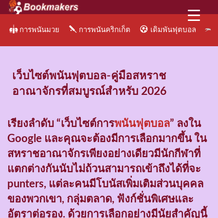
การพนันมวย
การพนันคริกเก็ต
เดิมพันฟุตบอล
เว็บไซต์พนันฟุตบอล-คู่มือสหราช
อาณาจักรที่สมบูรณ์สำหรับ 2026
เรียงลำดับ “เว็บไซต์การ
พนันฟุตบอล
” ลงใน
Google และคุณจะต้องมีการเลือกมากขึ้น ใน
สหราชอาณาจักรเพียงอย่างเดียวมีนักกีฬาที่
แตกต่างกันนับไม่ถ้วนสามารถเข้าถึงได้ที่จะ
punters, แต่ละคนมีโบนัสเพิ่มเติมส่วนบุคคล
ของพวกเขา, กลุ่มตลาด, ฟังก์ชั่นพิเศษและ
อัตราต่อรอง. ด้วยการเลือกอย่างมีนัยสำคัญนี้