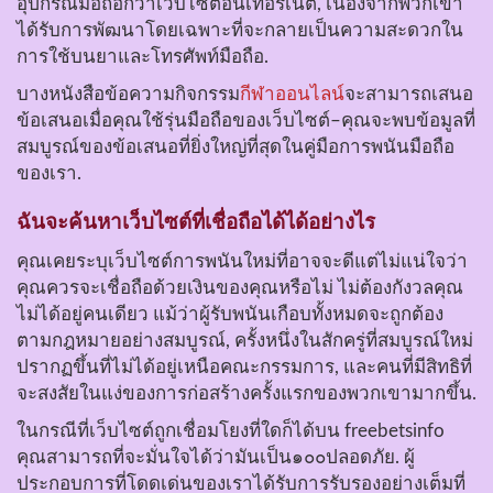
อุปกรณ์มือถือกว่าเว็บไซต์อินเทอร์เน็ต, เนื่องจากพวกเขา
ได้รับการพัฒนาโดยเฉพาะที่จะกลายเป็นความสะดวกใน
การใช้บนยาและโทรศัพท์มือถือ.
บางหนังสือข้อความกิจกรรม
กีฬาออนไลน์
จะสามารถเสนอ
ข้อเสนอเมื่อคุณใช้รุ่นมือถือของเว็บไซต์–คุณจะพบข้อมูลที่
สมบูรณ์ของข้อเสนอที่ยิ่งใหญ่ที่สุดในคู่มือการพนันมือถือ
ของเรา.
ฉันจะค้นหาเว็บไซต์ที่เชื่อถือได้ได้อย่างไร
คุณเคยระบุเว็บไซต์การพนันใหม่ที่อาจจะดีแต่ไม่แน่ใจว่า
คุณควรจะเชื่อถือด้วยเงินของคุณหรือไม่ ไม่ต้องกังวลคุณ
ไม่ได้อยู่คนเดียว แม้ว่าผู้รับพนันเกือบทั้งหมดจะถูกต้อง
ตามกฎหมายอย่างสมบูรณ์, ครั้งหนึ่งในสักครู่ที่สมบูรณ์ใหม่
ปรากฏขึ้นที่ไม่ได้อยู่เหนือคณะกรรมการ, และคนที่มีสิทธิที่
จะสงสัยในแง่ของการก่อสร้างครั้งแรกของพวกเขามากขึ้น.
ในกรณีที่เว็บไซต์ถูกเชื่อมโยงที่ใดก็ได้บน freebetsinfo
คุณสามารถที่จะมั่นใจได้ว่ามันเป็น๑๐๐ปลอดภัย. ผู้
ประกอบการที่โดดเด่นของเราได้รับการรับรองอย่างเต็มที่