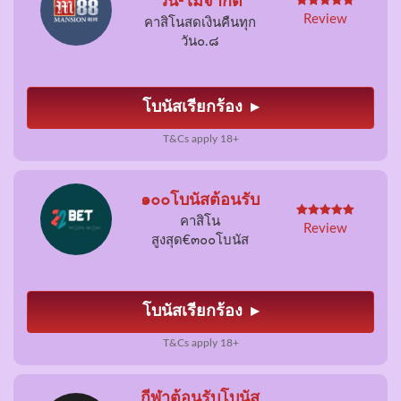
วัน-ไม่จำกัด
Review
คาสิโนสดเงินคืนทุก
วัน๐.๘
โบนัสเรียกร้อง
T&Cs apply 18+
๑๐๐โบนัสต้อนรับ
คาสิโน
Review
สูงสุด€๓๐๐โบนัส
โบนัสเรียกร้อง
T&Cs apply 18+
กีฬาต้อนรับโบนัส