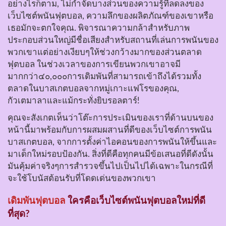
อย่างไรก็ตาม, ไม่กำจัดบางส่วนของความรู้ที่ลดลงของ
เว็บไซต์พนันฟุตบอล, ความลึกของผลิตภัณฑ์ของเขาหรือ
เธอมักจะตกใจคุณ. พิจารณาความกล้าสำหรับภาพ
ประกอบส่วนใหญ่มีชื่อเสียงสำหรับสถานที่เล่นการพนันของ
พวกเขาแต่อย่างเงียบๆให้ช่วงกว้างมากของส่วนตลาด
ฟุตบอล ในช่วงเวลาของการเขียนพวกเขาอาจมี
มากกว่า๔๐,๐๐๐การเดิมพันที่สามารถเข้าถึงได้รวมทั้ง
ตลาดในบาสเกตบอลจากหมู่เกาะแฟโรของคุณ,
กัวเตมาลาและแม้กระทั่งยิบรอลตาร์!
คุณจะสังเกตเห็นว่าโต๊ะการประเมินของเราที่ด้านบนของ
หน้านี้มาพร้อมกับการผสมผสานที่ดีของเว็บไซต์การพนัน
บาสเกตบอล, จากการตั้งค่าไอคอนของการพนันให้ขึ้นและ
มาเด็กใหม่รอบป้องกัน. สิ่งที่ดีคือทุกคนมีข้อเสนอที่ดีดังนั้น
มันคุ้มค่าจริงๆการสำรวจขึ้นไปเป็นไปได้เฉพาะในกรณีที่
จะใช้โบนัสต้อนรับที่โดดเด่นของพวกเขา
เดิมพันฟุตบอล
ใครคือเว็บไซต์พนันฟุตบอลใหม่ที่ดี
ที่สุด?