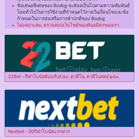
ข้อเสนอพิเศษของ Bodog จะต้องเป็นไปตามความสัมพันธ์
โดยทั่วไปในการใช้งานที่กำหนดไว้ภายในเงื่อนไขและข้อ
กำหนดในการส่งเสริมการค้าปกติของ Bodog
ไม่เหมาะสม, ตรวจสอบเว็บไซต์ของพันธมิตรของเรา
22Bet –กีฬาโบนัสต้อนรับ£๕๐, คาสิโน, คาสิโนสด£๒๕๐.
Nextbet –30กีฬาโบนัสแรกฝาก