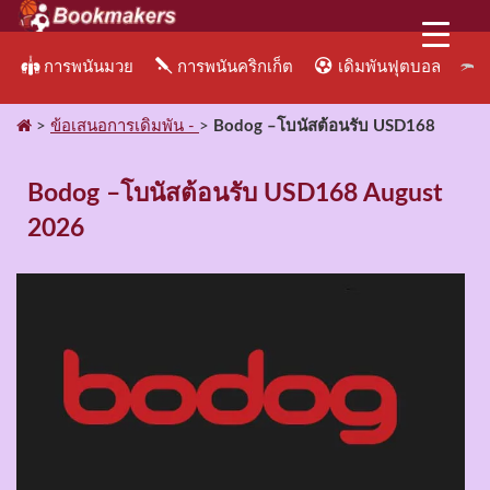
การพนันมวย
การพนันคริกเก็ต
เดิมพันฟุตบอล
>
ข้อเสนอการเดิมพัน -
>
Bodog –โบนัสต้อนรับ USD168
Bodog –โบนัสต้อนรับ USD168 August
2026