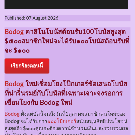
Published: 07 August 2026
Bodog
คาสิโนโบนัสต้อนรับ100โบนัสสูงสุด
$๕๐๐สมาชิกใหม่จะได้รับ๑๐๐โบนัสต้อนรับที่
จะ $๑๐๐
เรียกร้องตอนนี้
Bodog
ใหม่เชื่อมโยงโป๊กเกอร์ข้อเสนอโบนัส
ที่น่ารื่นรมย์กับโบนัสที่เฉพาะเจาะจงรอการ
เชื่อมโยงกับ Bodog ใหม่
Bodog
ตั้งแต่บัดนี้จนถึงวันที่1ตุลาคมสมาชิกคนใหม่ของ
Bodog จะได้รับการ
๑๐๐โป๊กเกอร์
สนับสนุนสิทธิประโยชน์
สูงสุดถึง $๑๐๐คุณจะต้องดาวน์จำนวนเงินและรวบรวมผล