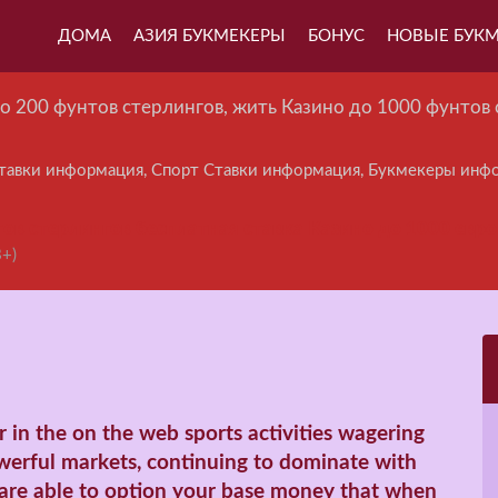
ДОМА
АЗИЯ БУКМЕКЕРЫ
БОНУС
НОВЫЕ БУК
 до 200 фунтов стерлингов, жить Казино до 1000 фунтов
ставки информация, Спорт Ставки информация, Букмекеры инф
ов стерлингов бесплатная ставка Казино до 1000 евр
8+)
r in the on the web sports activities wagering
werful markets, continuing to dominate with
 are able to option your base money that when