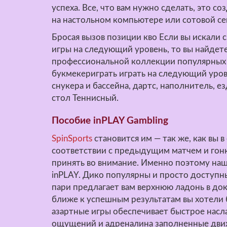
успеха. Все, что вам нужно сделать, это с
на настольном компьютере или сотовой се
Бросая вызов позиции кво Если вы искали
игры на следующий уровень, то вы найдете
профессиональной коллекции популярных 
букмекериграть играть на следующий уров
снукера и бассейна, дартс, наполнитель, 
стол Теннисный.
Пособие inPLAY Gambling
SpinSports
становится им — так же, как вы 
соответствии с предыдущим матчем и гонк
принять во внимание. Именно поэтому наш
inPLAY. Дико популярны и просто доступны 
пари предлагает вам верхнюю ладонь в док
ближе к успешным результатам вы хотели б
азартные игры обеспечивает быстрое насл
ощущений и адреналина заполненные движ