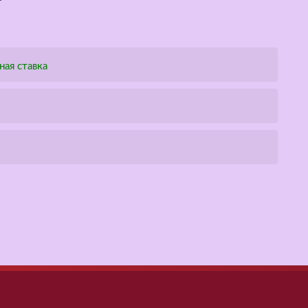
ая ставка