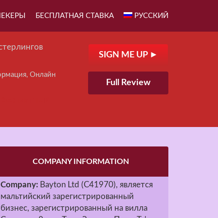
МЕКЕРЫ
БЕСПЛАТНАЯ СТАВКА
РУССКИЙ
 стерлингов
SIGN ME UP ►
ормация, Онлайн
Full Review
о бесплатный
COMPANY INFORMATION
Company:
Bayton Ltd (C41970), является
мальтийский зарегистрированный
бизнес, зарегистрированный на вилла