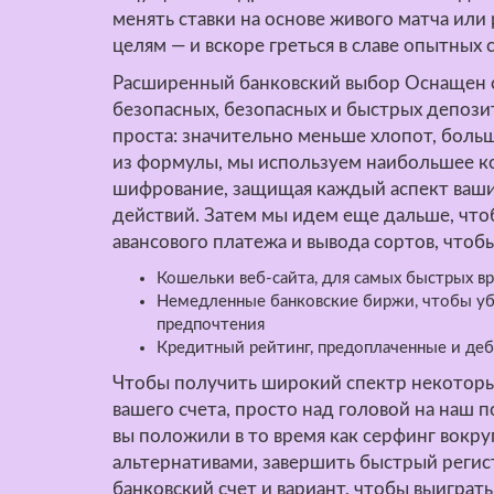
менять ставки на основе живого матча или 
целям — и вскоре греться в славе опытных
Расширенный банковский выбор Оснащен 
безопасных, безопасных и быстрых депозито
проста: значительно меньше хлопот, больш
из формулы, мы используем наибольшее к
шифрование, защищая каждый аспект ваших
действий. Затем мы идем еще дальше, чтоб
авансового платежа и вывода сортов, чтобы
Кошельки веб-сайта, для самых быстрых в
Немедленные банковские биржи, чтобы уб
предпочтения
Кредитный рейтинг, предоплаченные и деб
Чтобы получить широкий спектр некоторы
вашего счета, просто над головой на наш 
вы положили в то время как серфинг вокру
альтернативами, завершить быстрый регист
банковский счет и вариант, чтобы выиграть