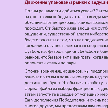
Движение упакованы рынки с ведущ
Полны решимости добиться успеха? Затем 
раз, поставляя победы вы только всегда 
обеспечивают непрекращающиеся возможн
проходит. От быстро развивающийся футбо
ощущений, существенной власти киберспо
будете так сыты с тем, что на предложение
когда-либо осуществляется ваш спортивны
футбол, нас футбол, крикет, бейсбол и бок
рынков, чтобы вариант и выиграть, когда в
оппоненты ставки по пари.
С точки зрения наших шансов, мы предпри
означает, что вы в полный контроль над те
достижение будет. Чтобы начать работу, в
формат файла из выбора фракционных, дес
затем запустите в сердце от успешных мер в 
Earn, дополнения Победителей и очень пер
многое другое, мы предоставим вам конк