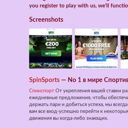
you register to play with us, we’ll functi
Screenshots
SpinSports
— No 1 в мире Спорти
Спинспорт
От укрепления вашей ставки р
ежедневные предложения, чтобы обеспечи
держать пари и добиться успеха, мы всег
вам все вход-успешно перейти к некоторы
движения вы когда-либо знающих.