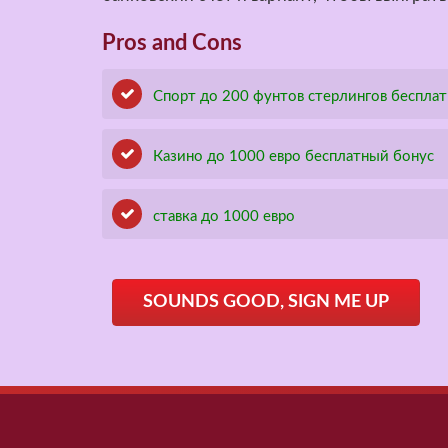
Pros and Cons
Спорт до 200 фунтов стерлингов бесплатн
Казино до 1000 евро бесплатный бонус
ставка до 1000 евро
SOUNDS GOOD, SIGN ME UP