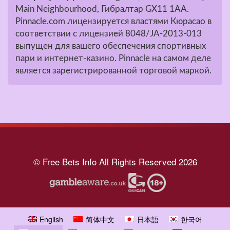
Main Neighbourhood, Гибралтар GX11 1AA.
Pinnacle.com лицензируется властями Кюрасао в
соответствии с лицензией 8048/JA-2013-013
выпущен для вашего обеспечения спортивных
пари и интернет-казино. Pinnacle на самом деле
является зарегистрированной торговой маркой.
© Free Bets Info All Rights Reserved 2026
English
简体中文
日本語
한국어