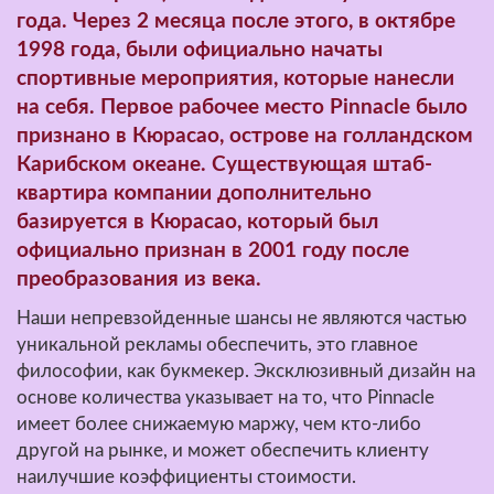
года. Через 2 месяца после этого, в октябре
1998 года, были официально начаты
спортивные мероприятия, которые нанесли
на себя. Первое рабочее место Pinnacle было
признано в Кюрасао, острове на голландском
Карибском океане. Существующая штаб-
квартира компании дополнительно
базируется в Кюрасао, который был
официально признан в 2001 году после
преобразования из века.
Наши непревзойденные шансы не являются частью
уникальной рекламы обеспечить, это главное
философии, как букмекер. Эксклюзивный дизайн на
основе количества указывает на то, что Pinnacle
имеет более снижаемую маржу, чем кто-либо
другой на рынке, и может обеспечить клиенту
наилучшие коэффициенты стоимости.