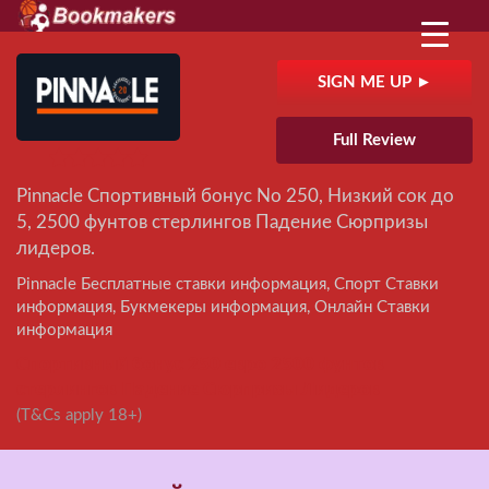
SIGN ME UP ►
Full Review
Pinnacle Спортивный бонус No 250, Низкий сок до
5, 2500 фунтов стерлингов Падение Сюрпризы
лидеров.
Pinnacle Бесплатные ставки информация, Спорт Ставки
информация, Букмекеры информация, Онлайн Ставки
информация
Спортивный бонус 250 евро 2500 фунтов
стерлингов Падение Сюрпризы Лидеров
(T&Cs apply 18+)