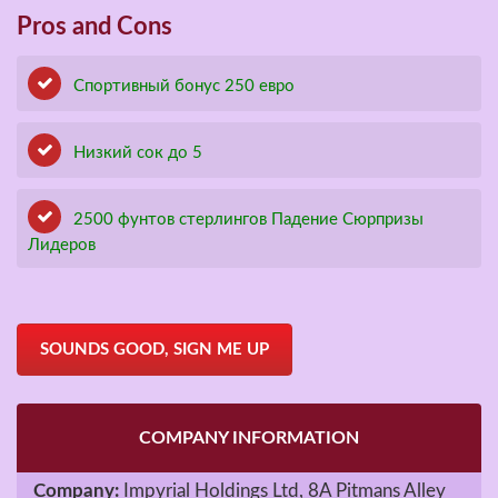
Pros and Cons
Спортивный бонус 250 евро
Низкий сок до 5
2500 фунтов стерлингов Падение Сюрпризы
Лидеров
SOUNDS GOOD, SIGN ME UP
COMPANY INFORMATION
Company:
Impyrial Holdings Ltd, 8A Pitmans Alley