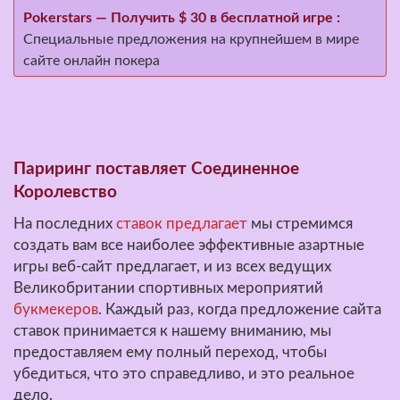
Pokerstars — Получить $ 30 в бесплатной игре
Специальные предложения на крупнейшем в мире
сайте онлайн покера
Париринг поставляет Соединенное
Королевство
На последних
ставок предлагает
мы стремимся
создать вам все наиболее эффективные азартные
игры веб-сайт предлагает, и из всех ведущих
Великобритании спортивных мероприятий
букмекеров
. Каждый раз, когда предложение сайта
ставок принимается к нашему вниманию, мы
предоставляем ему полный переход, чтобы
убедиться, что это справедливо, и это реальное
дело.