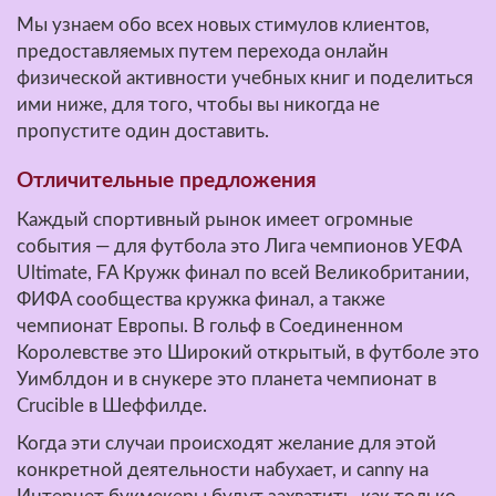
Мы узнаем обо всех новых стимулов клиентов,
предоставляемых путем перехода онлайн
физической активности учебных книг и поделиться
ими ниже, для того, чтобы вы никогда не
пропустите один доставить.
Отличительные предложения
Каждый спортивный рынок имеет огромные
события — для футбола это Лига чемпионов УЕФА
Ultimate, FA Кружк финал по всей Великобритании,
ФИФА сообщества кружка финал, а также
чемпионат Европы. В гольф в Соединенном
Королевстве это Широкий открытый, в футболе это
Уимблдон и в снукере это планета чемпионат в
Crucible в Шеффилде.
Когда эти случаи происходят желание для этой
конкретной деятельности набухает, и canny на