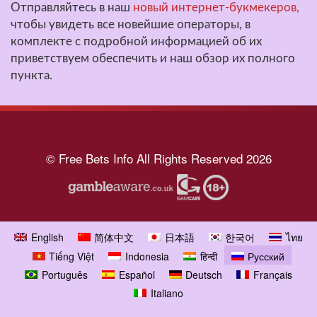
Отправляйтесь в наш
новый интернет-букмекеров,
чтобы увидеть все новейшие операторы, в
комплекте с подробной информацией об их
приветствуем обеспечить и наш обзор их полного
пункта.
© Free Bets Info All Rights Reserved 2026
English
简体中文
日本語
한국어
ไทย
Tiếng Việt
Indonesia
हिन्दी
Русский
Português
Español
Deutsch
Français
Italiano