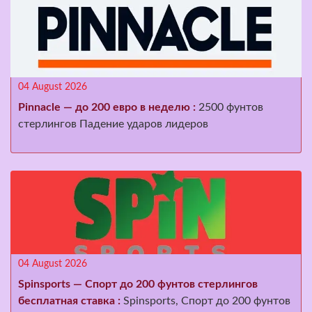
04 August 2026
Pinnacle — до 200 евро в неделю
2500 фунтов
стерлингов Падение ударов лидеров
04 August 2026
Spinsports — Спорт до 200 фунтов стерлингов
бесплатная ставка
Spinsports, Спорт до 200 фунтов