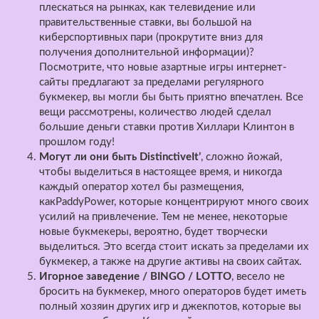
плескаться на рынках, как телевидение или
правительственные ставки, вы большой на
киберспортивных пари (прокрутите вниз для
получения дополнительной информации)?
Посмотрите, что новые азартные игры интернет-
сайты предлагают за пределами регулярного
букмекер, вы могли бы быть приятно впечатлен. Все
вещи рассмотрены, количество людей сделал
большие деньги ставки против Хиллари Клинтон в
прошлом году!
Могут ли они быть DistinctiveIt’
, сложно йожай,
чтобы выделиться в настоящее время, и никогда
каждый оператор хотел бы размещения,
какPaddyPower, которые концентрируют много своих
усилий на привлечение. Тем не менее, некоторые
новые букмекеры, вероятно, будет творчески
выделиться. Это всегда стоит искать за пределами их
букмекер, а также на другие активы на своих сайтах.
Игорное заведение / BINGO / LOTTO
, весело не
бросить на букмекер, много операторов будет иметь
полный хозяин других игр и джекпотов, которые вы