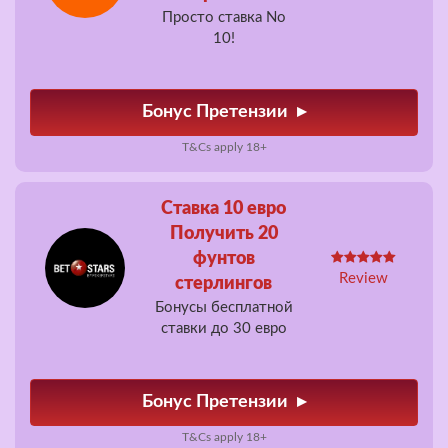
Просто ставка No
10!
Бонус Претензии
T&Cs apply 18+
Ставка 10 евро
Получить 20
фунтов
Review
стерлингов
Бонусы бесплатной
ставки до 30 евро
Бонус Претензии
T&Cs apply 18+