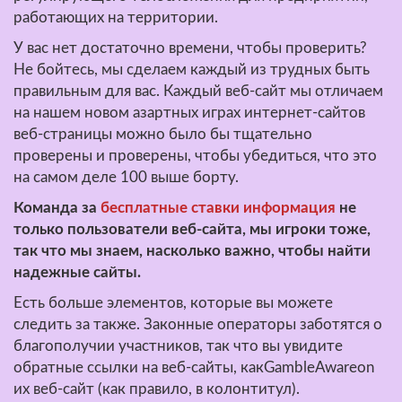
работающих на территории.
У вас нет достаточно времени, чтобы проверить?
Не бойтесь, мы сделаем каждый из трудных быть
правильным для вас. Каждый веб-сайт мы отличаем
на нашем новом азартных играх интернет-сайтов
веб-страницы можно было бы тщательно
проверены и проверены, чтобы убедиться, что это
на самом деле 100 выше борту.
Команда за
бесплатные ставки информация
не
только пользователи веб-сайта, мы игроки тоже,
так что мы знаем, насколько важно, чтобы найти
надежные сайты.
Есть больше элементов, которые вы можете
следить за также. Законные операторы заботятся о
благополучии участников, так что вы увидите
обратные ссылки на веб-сайты, какGambleAwareon
их веб-сайт (как правило, в колонтитул).