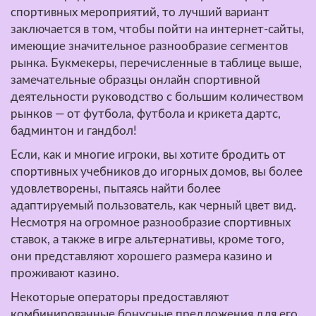
спортивных мероприятий, то лучший вариант
заключается в том, чтобы пойти на интернет-сайты,
имеющие значительное разнообразие сегментов
рынка. Букмекеры, перечисленные в таблице выше,
замечательные образцы онлайн спортивной
деятельности руководство с большим количеством
рынков — от футбола, футбола и крикета дартс,
бадминтон и гандбол!
Если, как и многие игроки, вы хотите бродить от
спортивных учебников до игорных домов, вы более
удовлетворены, пытаясь найти более
адаптируемый пользователь, как черный цвет вид.
Несмотря на огромное разнообразие спортивных
ставок, а также в игре альтернативы, кроме того,
они представляют хорошего размера казино и
проживают казино.
Некоторые операторы предоставляют
комбинированные бонусные предложения для его