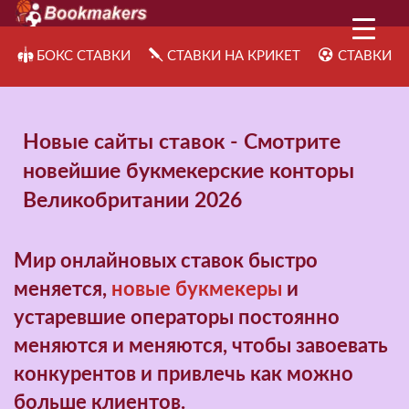
БОКС СТАВКИ
СТАВКИ НА КРИКЕТ
СТАВКИ Н
Новые сайты ставок - Смотрите
новейшие букмекерские конторы
Великобритании 2026
Мир онлайновых ставок быстро
меняется,
новые букмекеры
и
устаревшие операторы постоянно
меняются и меняются, чтобы завоевать
конкурентов и привлечь как можно
больше клиентов.