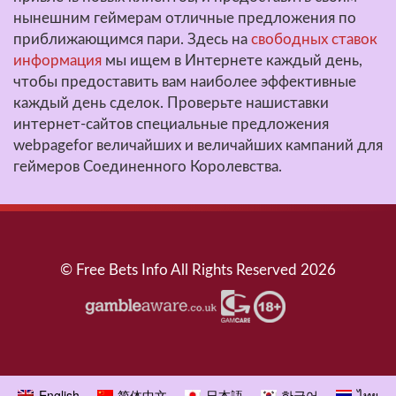
нынешним геймерам отличные предложения по
приближающимся пари. Здесь на
свободных ставок
информация
мы ищем в Интернете каждый день,
чтобы предоставить вам наиболее эффективные
каждый день сделок. Проверьте нашиставки
интернет-сайтов специальные предложения
webpagefor величайших и величайших кампаний для
геймеров Соединенного Королевства.
© Free Bets Info All Rights Reserved 2026
English
简体中文
日本語
한국어
ไทย