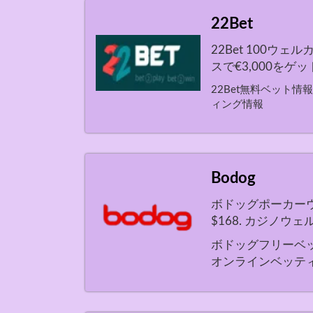
22Bet
22Bet 100ウ
スで€3,000をゲ
22Bet無料ベット情
ィング情報
Bodog
ボドッグポーカーウ
$168. カジノウェ
ボドッグフリーベッ
オンラインベッテ