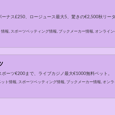
ーナス£250、ロージュース最大5、驚きの€2,500秋リー
情報, スポーツベッティング情報, ブックメーカー情報, オンライン
ツ
ポーツ€200まで、ライブカジノ最大€1000無料ベット。
ット情報, スポーツベッティング情報, ブックメーカー情報, オンラ