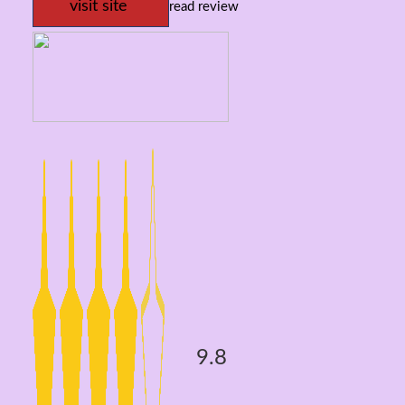
visit site
read review
9.8