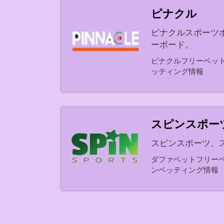
ピナクル
ピナクルスポーツボ
ーボード。
ピナクルフリーベット
ッティング情報
スピンスポー
スピンスポーツ、ス
ダファベットフリーベ
ンベッティング情報