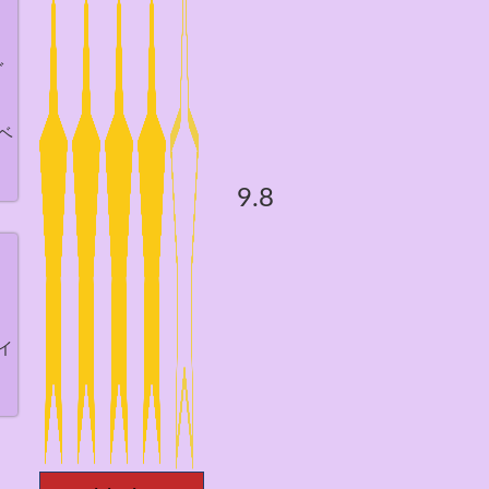
ダ
ベ
9.8
イ