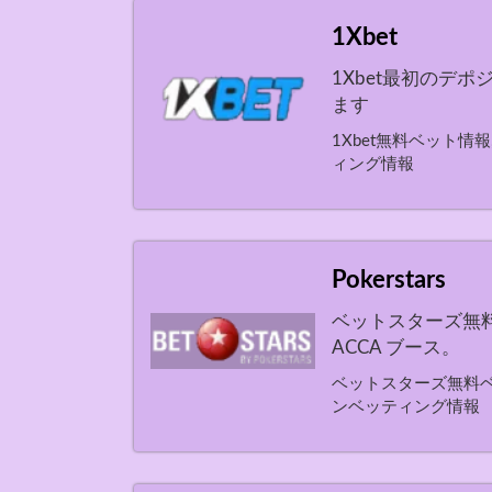
1Xbet
1Xbet最初のデポ
ます
1Xbet無料ベット情
ィング情報
Pokerstars
ベットスターズ無料
ACCA ブース。
ベットスターズ無料ベ
ンベッティング情報