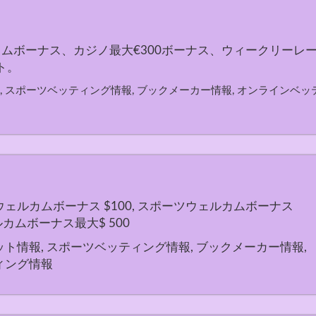
ェルカムボーナス、カジノ最大€300ボーナス、ウィークリーレ
ット。
報, スポーツベッティング情報, ブックメーカー情報, オンラインベッ
ェルカムボーナス $100, スポーツウェルカムボーナス
ルカムボーナス最大$ 500
ト情報, スポーツベッティング情報, ブックメーカー情報,
ィング情報