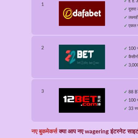
£ £ 30
1
दूसरा ल
लक्ष्य
एकल पू
2
100 स
कैसीन
3,000
3
88 BT
100 
33 स्
नए बुकमेकर्स
क्या आप नए wagering इंटरनेट साइटों